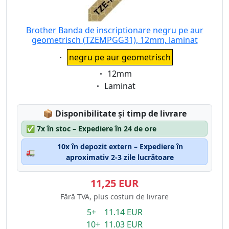
Brother Banda de inscriptionare negru pe aur
geometrisch (TZEMPGG31), 12mm, laminat
Eigenschaft:
negru pe aur geometrisch
Eigenschaft:
12mm
Eigenschaft:
Laminat
Lagerstatus:
📦
Disponibilitate și timp de livrare
✅
7x în stoc – Expediere în 24 de ore
10x în depozit extern – Expediere în
🚛
aproximativ 2-3 zile lucrătoare
11,25 EUR
Fără TVA, plus costuri de livrare
5+ 11.14 EUR
10+ 11.03 EUR