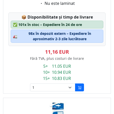
Eigenschaft:
Nu este laminat
Lagerstatus:
📦
Disponibilitate și timp de livrare
✅
101x în stoc – Expediere în 24 de ore
98x în depozit extern – Expediere în
🚛
aproximativ 2-3 zile lucrătoare
11,16 EUR
Fără TVA, plus costuri de livrare
5+ 11.05 EUR
10+ 10.94 EUR
15+ 10.83 EUR