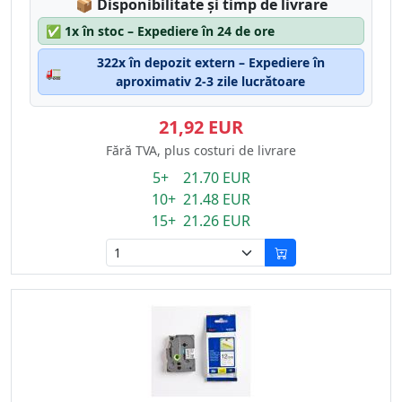
Lagerstatus:
📦
Disponibilitate și timp de livrare
✅
1x în stoc – Expediere în 24 de ore
322x în depozit extern – Expediere în
🚛
aproximativ 2-3 zile lucrătoare
21,92 EUR
Fără TVA, plus costuri de livrare
5+ 21.70 EUR
10+ 21.48 EUR
15+ 21.26 EUR