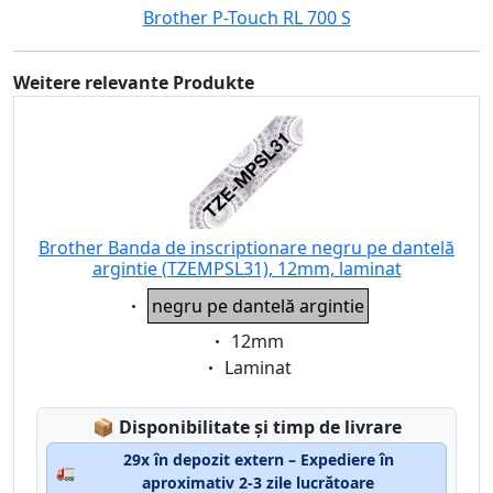
Brother P-Touch RL 700 S
Weitere relevante Produkte
Brother Banda de inscriptionare negru pe dantelă
argintie (TZEMPSL31), 12mm, laminat
Eigenschaft:
negru pe dantelă argintie
Eigenschaft:
12mm
Eigenschaft:
Laminat
Lagerstatus:
📦
Disponibilitate și timp de livrare
29x în depozit extern – Expediere în
🚛
aproximativ 2-3 zile lucrătoare