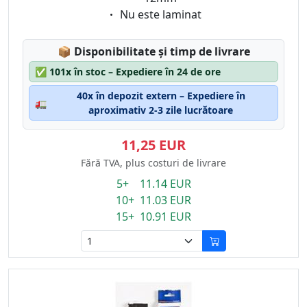
Eigenschaft:
Nu este laminat
Lagerstatus:
📦
Disponibilitate și timp de livrare
✅
101x în stoc – Expediere în 24 de ore
40x în depozit extern – Expediere în
🚛
aproximativ 2-3 zile lucrătoare
11,25 EUR
Fără TVA, plus costuri de livrare
5+ 11.14 EUR
10+ 11.03 EUR
15+ 10.91 EUR