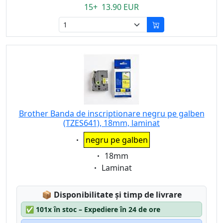
15+ 13.90 EUR
Brother Banda de inscriptionare negru pe galben
(TZES641), 18mm, laminat
Eigenschaft:
negru pe galben
Eigenschaft:
18mm
Eigenschaft:
Laminat
Lagerstatus:
📦
Disponibilitate și timp de livrare
✅
101x în stoc – Expediere în 24 de ore