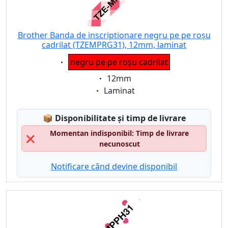
Brother Banda de inscriptionare negru pe pe roșu
cadrilat (TZEMPRG31), 12mm, laminat
Eigenschaft:
negru pe pe roșu cadrilat
Eigenschaft:
12mm
Eigenschaft:
Laminat
Lagerstatus:
📦
Disponibilitate și timp de livrare
Momentan indisponibil: Timp de livrare
❌
necunoscut
Notificare când devine disponibil