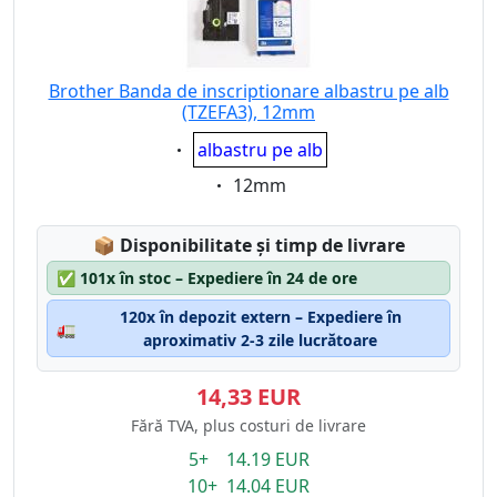
Brother Banda de inscriptionare albastru pe alb
(TZEFA3), 12mm
Eigenschaft:
albastru pe alb
Eigenschaft:
12mm
Lagerstatus:
📦
Disponibilitate și timp de livrare
✅
101x în stoc – Expediere în 24 de ore
120x în depozit extern – Expediere în
🚛
aproximativ 2-3 zile lucrătoare
14,33 EUR
Fără TVA, plus costuri de livrare
5+ 14.19 EUR
10+ 14.04 EUR