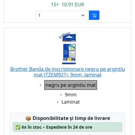
15+ 10.91 EUR
Brother Banda de inscriptionare negru pe argintiu
mat (TZEM921), 9mm, laminat
Eigenschaft:
negru pe argintiu mat
Eigenschaft:
9mm
Eigenschaft:
Laminat
Lagerstatus:
📦
Disponibilitate și timp de livrare
✅
6x în stoc – Expediere în 24 de ore