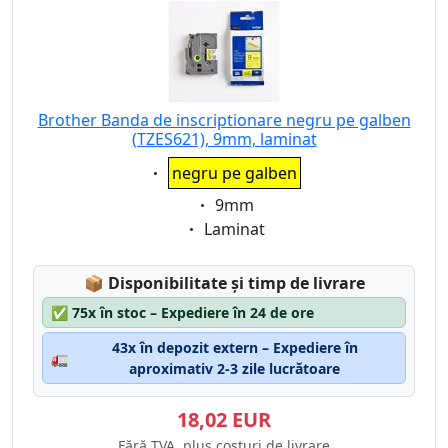
Brother Banda de inscriptionare negru pe galben
(TZES621), 9mm, laminat
Eigenschaft:
negru pe galben
Eigenschaft:
9mm
Eigenschaft:
Laminat
Lagerstatus:
📦
Disponibilitate și timp de livrare
✅
75x în stoc – Expediere în 24 de ore
43x în depozit extern – Expediere în
🚛
aproximativ 2-3 zile lucrătoare
18,02 EUR
Fără TVA, plus costuri de livrare