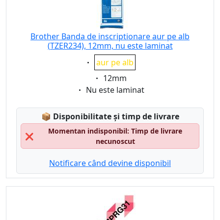
Brother Banda de inscriptionare aur pe alb
(TZER234), 12mm, nu este laminat
Eigenschaft:
aur pe alb
Eigenschaft:
12mm
Eigenschaft:
Nu este laminat
Lagerstatus:
📦
Disponibilitate și timp de livrare
Momentan indisponibil: Timp de livrare
❌
necunoscut
Notificare când devine disponibil