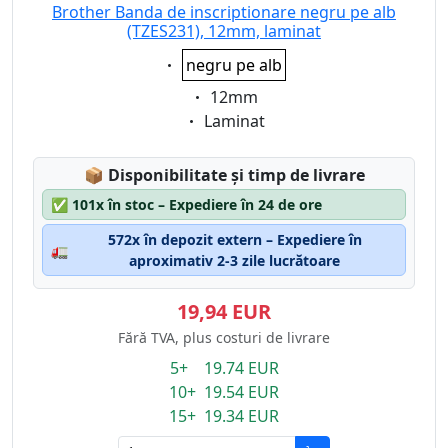
Brother Banda de inscriptionare negru pe alb
(TZES231), 12mm, laminat
Eigenschaft:
negru pe alb
Eigenschaft:
12mm
Eigenschaft:
Laminat
Lagerstatus:
📦
Disponibilitate și timp de livrare
✅
101x în stoc – Expediere în 24 de ore
572x în depozit extern – Expediere în
🚛
aproximativ 2-3 zile lucrătoare
19,94 EUR
Fără TVA, plus costuri de livrare
5+ 19.74 EUR
10+ 19.54 EUR
15+ 19.34 EUR