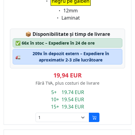
negru pe galben
Eigenschaft:
12mm
Eigenschaft:
Laminat
Lagerstatus:
📦
Disponibilitate și timp de livrare
✅
66x în stoc – Expediere în 24 de ore
209x în depozit extern – Expediere în
🚛
aproximativ 2-3 zile lucrătoare
19,94 EUR
Fără TVA, plus costuri de livrare
5+ 19.74 EUR
10+ 19.54 EUR
15+ 19.34 EUR