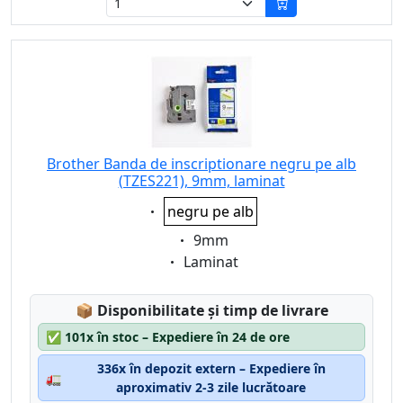
Brother Banda de inscriptionare negru pe alb
(TZES221), 9mm, laminat
Eigenschaft:
negru pe alb
Eigenschaft:
9mm
Eigenschaft:
Laminat
Lagerstatus:
📦
Disponibilitate și timp de livrare
✅
101x în stoc – Expediere în 24 de ore
336x în depozit extern – Expediere în
🚛
aproximativ 2-3 zile lucrătoare