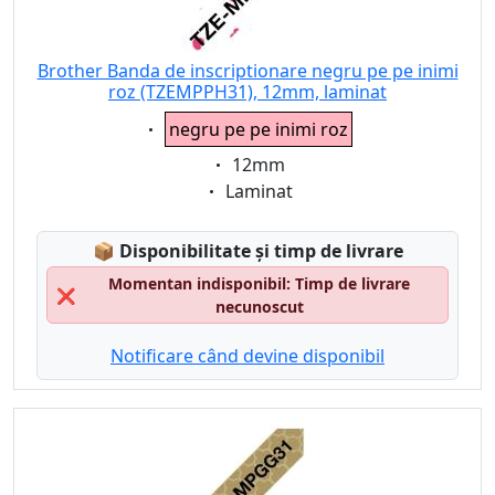
Brother Banda de inscriptionare negru pe pe inimi
roz (TZEMPPH31), 12mm, laminat
Eigenschaft:
negru pe pe inimi roz
Eigenschaft:
12mm
Eigenschaft:
Laminat
Lagerstatus:
📦
Disponibilitate și timp de livrare
Momentan indisponibil: Timp de livrare
❌
necunoscut
Notificare când devine disponibil