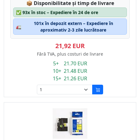
Lagerstatus:
📦
Disponibilitate și timp de livrare
✅
93x în stoc – Expediere în 24 de ore
101x în depozit extern – Expediere în
🚛
aproximativ 2-3 zile lucrătoare
21,92 EUR
Fără TVA, plus costuri de livrare
5+ 21.70 EUR
10+ 21.48 EUR
15+ 21.26 EUR