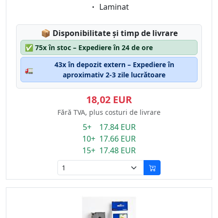
Eigenschaft:
Laminat
Lagerstatus:
📦
Disponibilitate și timp de livrare
✅
75x în stoc – Expediere în 24 de ore
43x în depozit extern – Expediere în
🚛
aproximativ 2-3 zile lucrătoare
18,02 EUR
Fără TVA, plus costuri de livrare
5+ 17.84 EUR
10+ 17.66 EUR
15+ 17.48 EUR