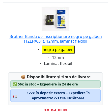
Brother Banda de inscriptionare negru pe galben
(TZEFX631), 12mm, laminat flexibil
Eigenschaft:
negru pe galben
Eigenschaft:
12mm
Eigenschaft:
Laminat flexibil
Lagerstatus:
📦
Disponibilitate și timp de livrare
✅
56x în stoc – Expediere în 24 de ore
122x în depozit extern – Expediere în
🚛
aproximativ 2-3 zile lucrătoare
19,94 EUR