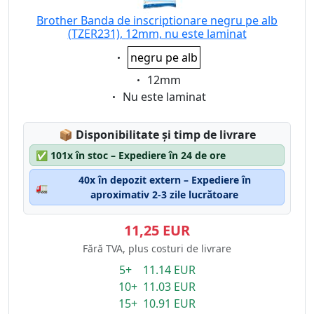
Brother Banda de inscriptionare negru pe alb
(TZER231), 12mm, nu este laminat
Eigenschaft:
negru pe alb
Eigenschaft:
12mm
Eigenschaft:
Nu este laminat
Lagerstatus:
📦
Disponibilitate și timp de livrare
✅
101x în stoc – Expediere în 24 de ore
40x în depozit extern – Expediere în
🚛
aproximativ 2-3 zile lucrătoare
11,25 EUR
Fără TVA, plus costuri de livrare
5+ 11.14 EUR
10+ 11.03 EUR
15+ 10.91 EUR