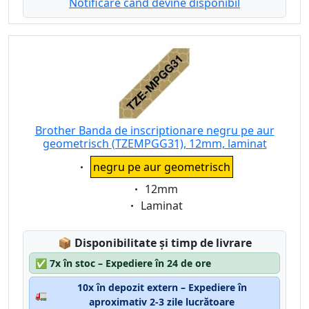
Notificare când devine disponibil
Brother Banda de inscriptionare negru pe aur
geometrisch (TZEMPGG31), 12mm, laminat
Eigenschaft:
negru pe aur geometrisch
Eigenschaft:
12mm
Eigenschaft:
Laminat
Lagerstatus:
📦
Disponibilitate și timp de livrare
✅
7x în stoc – Expediere în 24 de ore
10x în depozit extern – Expediere în
🚛
aproximativ 2-3 zile lucrătoare