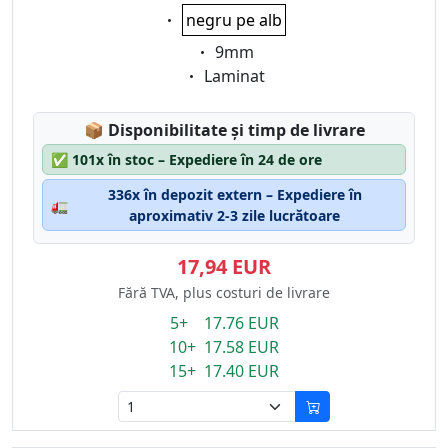
Eigenschaft:
negru pe alb
Eigenschaft:
9mm
Eigenschaft:
Laminat
Lagerstatus:
📦
Disponibilitate și timp de livrare
✅
101x în stoc – Expediere în 24 de ore
336x în depozit extern – Expediere în
🚛
aproximativ 2-3 zile lucrătoare
17,94 EUR
Fără TVA, plus costuri de livrare
5+ 17.76 EUR
10+ 17.58 EUR
15+ 17.40 EUR