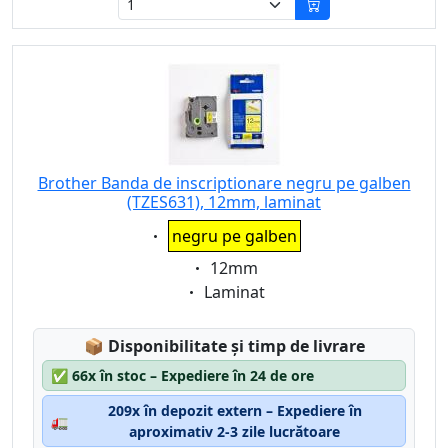
Brother Banda de inscriptionare negru pe galben
(TZES631), 12mm, laminat
Eigenschaft:
negru pe galben
Eigenschaft:
12mm
Eigenschaft:
Laminat
Lagerstatus:
📦
Disponibilitate și timp de livrare
✅
66x în stoc – Expediere în 24 de ore
209x în depozit extern – Expediere în
🚛
aproximativ 2-3 zile lucrătoare