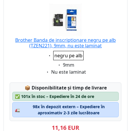
Brother Banda de inscriptionare negru pe alb
(TZEN221), 9mm, nu este laminat
Eigenschaft:
negru pe alb
Eigenschaft:
9mm
Eigenschaft:
Nu este laminat
Lagerstatus:
📦
Disponibilitate și timp de livrare
✅
101x în stoc – Expediere în 24 de ore
98x în depozit extern – Expediere în
🚛
aproximativ 2-3 zile lucrătoare
11,16 EUR