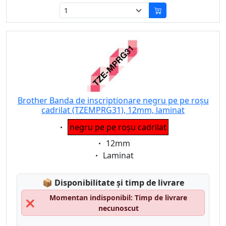
Brother Banda de inscriptionare negru pe pe roșu
cadrilat (TZEMPRG31), 12mm, laminat
Eigenschaft:
negru pe pe roșu cadrilat
Eigenschaft:
12mm
Eigenschaft:
Laminat
Lagerstatus:
📦
Disponibilitate și timp de livrare
Momentan indisponibil: Timp de livrare
❌
necunoscut