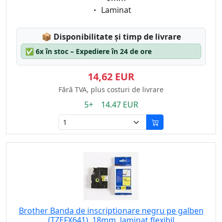
Eigenschaft:
Laminat
Lagerstatus:
📦
Disponibilitate și timp de livrare
✅
6x în stoc – Expediere în 24 de ore
14,62 EUR
Fără TVA, plus costuri de livrare
5+ 14.47 EUR
Brother Banda de inscriptionare negru pe galben
(TZEFX641), 18mm, laminat flexibil