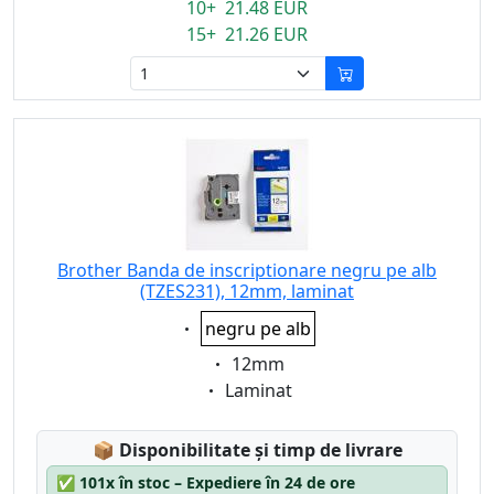
10+ 21.48 EUR
15+ 21.26 EUR
Brother Banda de inscriptionare negru pe alb
(TZES231), 12mm, laminat
Eigenschaft:
negru pe alb
Eigenschaft:
12mm
Eigenschaft:
Laminat
Lagerstatus:
📦
Disponibilitate și timp de livrare
✅
101x în stoc – Expediere în 24 de ore