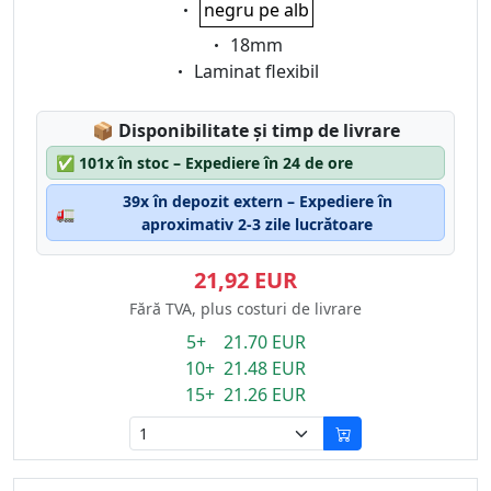
Eigenschaft:
negru pe alb
Eigenschaft:
18mm
Eigenschaft:
Laminat flexibil
Lagerstatus:
📦
Disponibilitate și timp de livrare
✅
101x în stoc – Expediere în 24 de ore
39x în depozit extern – Expediere în
🚛
aproximativ 2-3 zile lucrătoare
21,92 EUR
Fără TVA, plus costuri de livrare
5+ 21.70 EUR
10+ 21.48 EUR
15+ 21.26 EUR