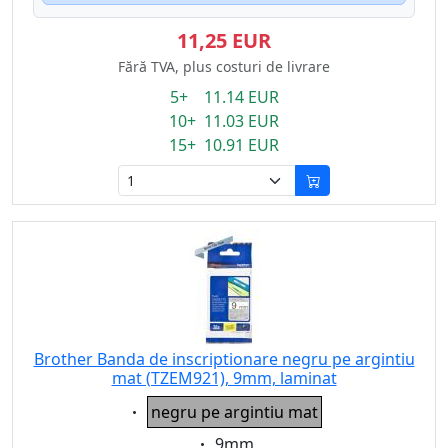
11,25 EUR
Fără TVA, plus costuri de livrare
5+ 11.14 EUR
10+ 11.03 EUR
15+ 10.91 EUR
Brother Banda de inscriptionare negru pe argintiu
mat (TZEM921), 9mm, laminat
Eigenschaft:
negru pe argintiu mat
Eigenschaft:
9mm