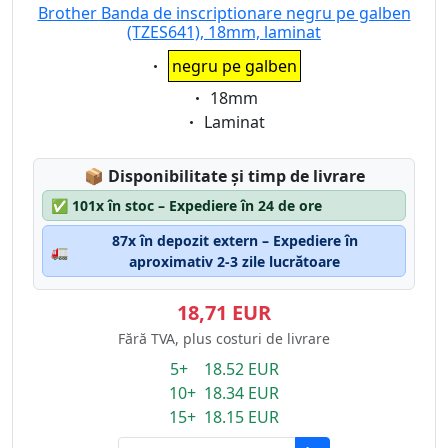
Brother Banda de inscriptionare negru pe galben
(TZES641), 18mm, laminat
Eigenschaft:
negru pe galben
Eigenschaft:
18mm
Eigenschaft:
Laminat
Lagerstatus:
📦
Disponibilitate și timp de livrare
✅
101x în stoc – Expediere în 24 de ore
87x în depozit extern – Expediere în
🚛
aproximativ 2-3 zile lucrătoare
18,71 EUR
Fără TVA, plus costuri de livrare
5+ 18.52 EUR
10+ 18.34 EUR
15+ 18.15 EUR