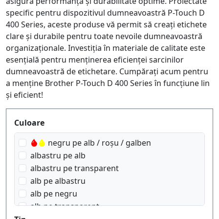
asigură performanță și durabilitate optime. Proiectate
specific pentru dispozitivul dumneavoastră P-Touch D
400 Series, aceste produse vă permit să creați etichete
clare și durabile pentru toate nevoile dumneavoastră
organizaționale. Investiția în materiale de calitate este
esențială pentru menținerea eficienței sarcinilor
dumneavoastră de etichetare. Cumpărați acum pentru
a menține Brother P-Touch D 400 Series în funcțiune lin
și eficient!
Produktfilter
Culoare
negru pe alb / roșu / galben
albastru pe alb
albastru pe transparent
alb pe albastru
alb pe negru
alb pe transparent