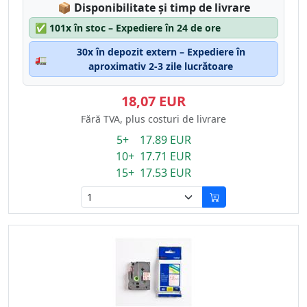
Lagerstatus:
📦
Disponibilitate și timp de livrare
✅
101x în stoc – Expediere în 24 de ore
30x în depozit extern – Expediere în
🚛
aproximativ 2-3 zile lucrătoare
18,07 EUR
Fără TVA, plus costuri de livrare
5+ 17.89 EUR
10+ 17.71 EUR
15+ 17.53 EUR