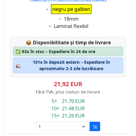
Eigenschaft:
negru pe galben
Eigenschaft:
18mm
Eigenschaft:
Laminat flexibil
Lagerstatus:
📦
Disponibilitate și timp de livrare
✅
93x în stoc – Expediere în 24 de ore
101x în depozit extern – Expediere în
🚛
aproximativ 2-3 zile lucrătoare
21,92 EUR
Fără TVA, plus costuri de livrare
5+ 21.70 EUR
10+ 21.48 EUR
15+ 21.26 EUR