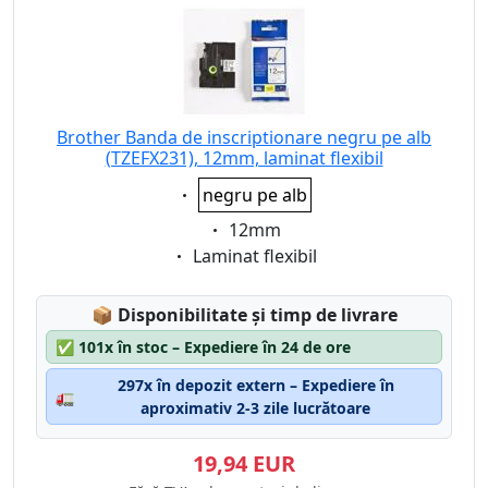
Brother Banda de inscriptionare negru pe alb
(TZEFX231), 12mm, laminat flexibil
Eigenschaft:
negru pe alb
Eigenschaft:
12mm
Eigenschaft:
Laminat flexibil
Lagerstatus:
📦
Disponibilitate și timp de livrare
✅
101x în stoc – Expediere în 24 de ore
297x în depozit extern – Expediere în
🚛
aproximativ 2-3 zile lucrătoare
19,94 EUR