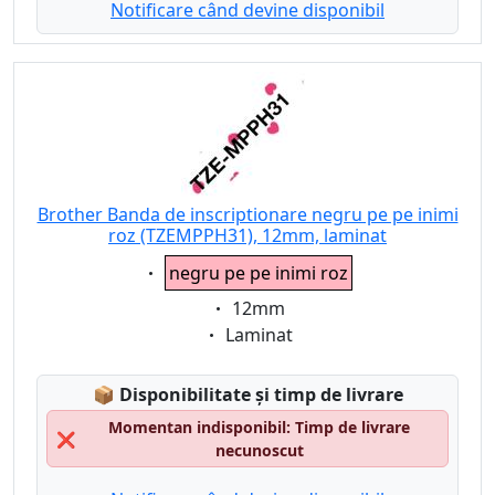
Notificare când devine disponibil
Brother Banda de inscriptionare negru pe pe inimi
roz (TZEMPPH31), 12mm, laminat
Eigenschaft:
negru pe pe inimi roz
Eigenschaft:
12mm
Eigenschaft:
Laminat
Lagerstatus:
📦
Disponibilitate și timp de livrare
Momentan indisponibil: Timp de livrare
❌
necunoscut