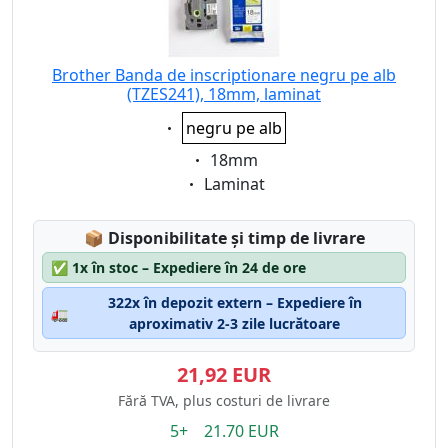
Brother Banda de inscriptionare negru pe alb
(TZES241), 18mm, laminat
Eigenschaft:
negru pe alb
Eigenschaft:
18mm
Eigenschaft:
Laminat
Lagerstatus:
📦
Disponibilitate și timp de livrare
✅
1x în stoc – Expediere în 24 de ore
322x în depozit extern – Expediere în
🚛
aproximativ 2-3 zile lucrătoare
21,92 EUR
Fără TVA, plus costuri de livrare
5+ 21.70 EUR