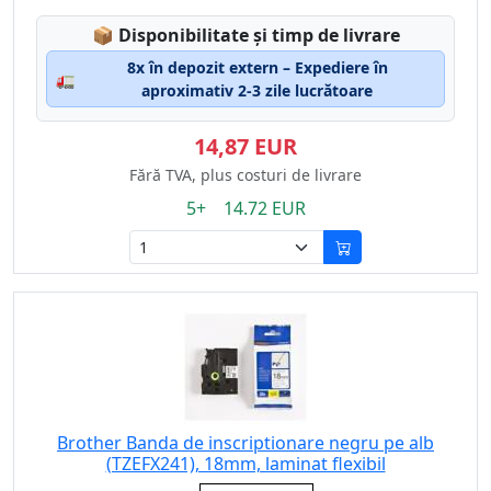
Lagerstatus:
📦
Disponibilitate și timp de livrare
8x în depozit extern – Expediere în
🚛
aproximativ 2-3 zile lucrătoare
14,87 EUR
Fără TVA, plus costuri de livrare
5+ 14.72 EUR
Brother Banda de inscriptionare negru pe alb
(TZEFX241), 18mm, laminat flexibil