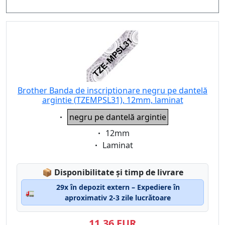
Brother Banda de inscriptionare negru pe dantelă
argintie (TZEMPSL31), 12mm, laminat
Eigenschaft:
negru pe dantelă argintie
Eigenschaft:
12mm
Eigenschaft:
Laminat
Lagerstatus:
📦
Disponibilitate și timp de livrare
29x în depozit extern – Expediere în
🚛
aproximativ 2-3 zile lucrătoare
11,36 EUR