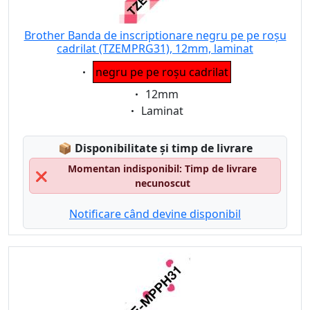
Brother Banda de inscriptionare negru pe pe roșu
cadrilat (TZEMPRG31), 12mm, laminat
Eigenschaft:
negru pe pe roșu cadrilat
Eigenschaft:
12mm
Eigenschaft:
Laminat
Lagerstatus:
📦
Disponibilitate și timp de livrare
Momentan indisponibil: Timp de livrare
❌
necunoscut
Notificare când devine disponibil