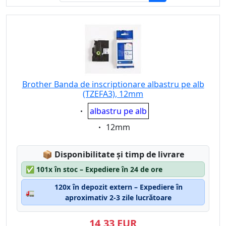
Brother Banda de inscriptionare albastru pe alb
(TZEFA3), 12mm
Eigenschaft:
albastru pe alb
Eigenschaft:
12mm
Lagerstatus:
📦
Disponibilitate și timp de livrare
✅
101x în stoc – Expediere în 24 de ore
120x în depozit extern – Expediere în
🚛
aproximativ 2-3 zile lucrătoare
14,33 EUR