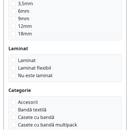
negru pe argintiu mat
3,5mm
negru pe aur geometrisch
6mm
negru pe dantelă argintie
9mm
negru pe galben
12mm
negru pe pe inimi roz
18mm
negru pe pe roșu cadrilat
negru pe transparent
Laminat
negru pe transparent matt
Laminat
roșu pe alb
Laminat flexibil
roșu pe transparent
Nu este laminat
Categorie
Accesorii
Bandă textilă
Casete cu bandă
Casete cu bandă multipack