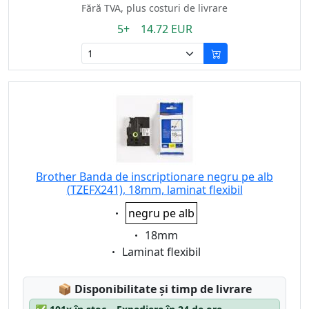
Fără TVA, plus costuri de livrare
5+ 14.72 EUR
Brother Banda de inscriptionare negru pe alb
(TZEFX241), 18mm, laminat flexibil
Eigenschaft:
negru pe alb
Eigenschaft:
18mm
Eigenschaft:
Laminat flexibil
Lagerstatus:
📦
Disponibilitate și timp de livrare