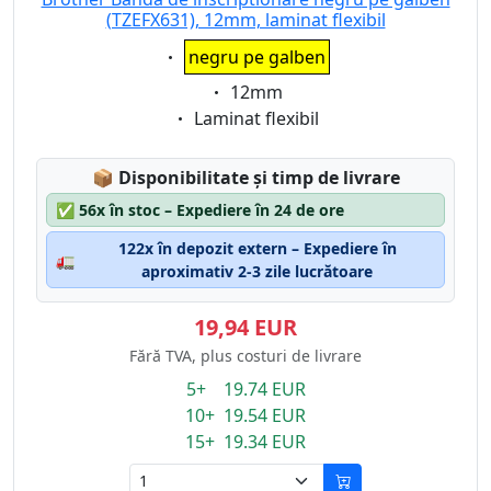
(TZEFX631), 12mm, laminat flexibil
Eigenschaft:
negru pe galben
Eigenschaft:
12mm
Eigenschaft:
Laminat flexibil
Lagerstatus:
📦
Disponibilitate și timp de livrare
✅
56x în stoc – Expediere în 24 de ore
122x în depozit extern – Expediere în
🚛
aproximativ 2-3 zile lucrătoare
19,94 EUR
Fără TVA, plus costuri de livrare
5+ 19.74 EUR
10+ 19.54 EUR
15+ 19.34 EUR