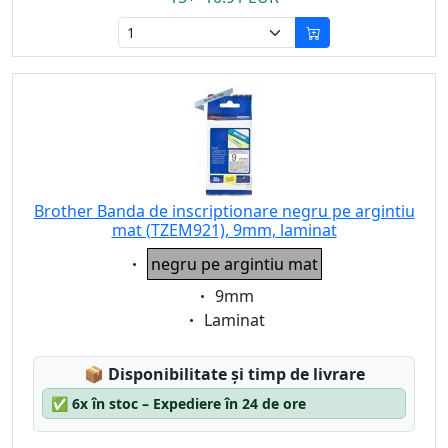
Brother Banda de inscriptionare negru pe argintiu
mat (TZEM921), 9mm, laminat
Eigenschaft:
negru pe argintiu mat
Eigenschaft:
9mm
Eigenschaft:
Laminat
Lagerstatus:
📦
Disponibilitate și timp de livrare
✅
6x în stoc – Expediere în 24 de ore