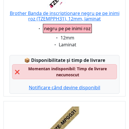
Brother Banda de inscriptionare negru pe pe inimi
roz (TZEMPPH31), 12mm, laminat
Eigenschaft:
negru pe pe inimi roz
Eigenschaft:
12mm
Eigenschaft:
Laminat
Lagerstatus:
📦
Disponibilitate și timp de livrare
Momentan indisponibil: Timp de livrare
❌
necunoscut
Notificare când devine disponibil