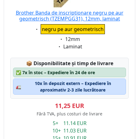
Brother Banda de inscriptionare negru pe aur
geometrisch (TZEMPGG31), 12mm, laminat
Eigenschaft:
negru pe aur geometrisch
Eigenschaft:
12mm
Eigenschaft:
Laminat
Lagerstatus:
📦
Disponibilitate și timp de livrare
✅
7x în stoc – Expediere în 24 de ore
10x în depozit extern – Expediere în
🚛
aproximativ 2-3 zile lucrătoare
11,25 EUR
Fără TVA, plus costuri de livrare
5+ 11.14 EUR
10+ 11.03 EUR
15+ 10.91 EUR