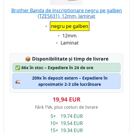
Brother Banda de inscriptionare negru pe galben
(TZES631), 12mm, laminat
Eigenschaft:
negru pe galben
Eigenschaft:
12mm
Eigenschaft:
Laminat
Lagerstatus:
📦
Disponibilitate și timp de livrare
✅
66x în stoc – Expediere în 24 de ore
209x în depozit extern – Expediere în
🚛
aproximativ 2-3 zile lucrătoare
19,94 EUR
Fără TVA, plus costuri de livrare
5+ 19.74 EUR
10+ 19.54 EUR
15+ 19.34 EUR