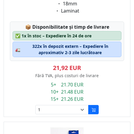
Eigenschaft:
18mm
Eigenschaft:
Laminat
Lagerstatus:
📦
Disponibilitate și timp de livrare
✅
1x în stoc – Expediere în 24 de ore
322x în depozit extern – Expediere în
🚛
aproximativ 2-3 zile lucrătoare
21,92 EUR
Fără TVA, plus costuri de livrare
5+ 21.70 EUR
10+ 21.48 EUR
15+ 21.26 EUR