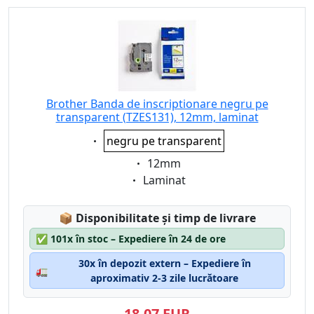
Brother Banda de inscriptionare negru pe
transparent (TZES131), 12mm, laminat
Eigenschaft:
negru pe transparent
Eigenschaft:
12mm
Eigenschaft:
Laminat
Lagerstatus:
📦
Disponibilitate și timp de livrare
✅
101x în stoc – Expediere în 24 de ore
30x în depozit extern – Expediere în
🚛
aproximativ 2-3 zile lucrătoare
18,07 EUR