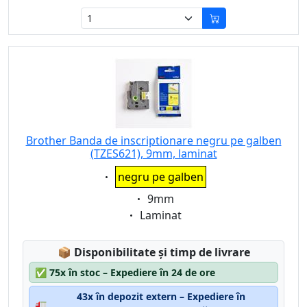
Brother Banda de inscriptionare negru pe galben
(TZES621), 9mm, laminat
Eigenschaft:
negru pe galben
Eigenschaft:
9mm
Eigenschaft:
Laminat
Lagerstatus:
📦
Disponibilitate și timp de livrare
✅
75x în stoc – Expediere în 24 de ore
43x în depozit extern – Expediere în
🚛