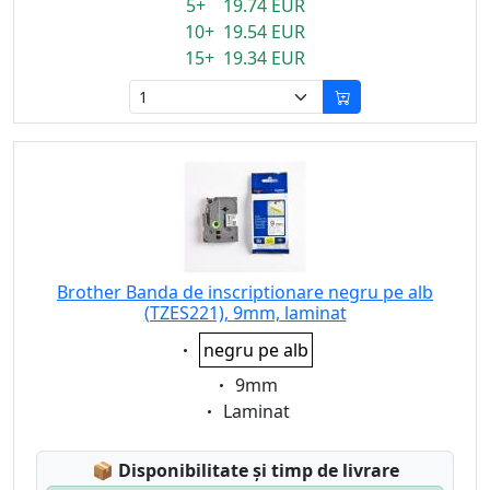
5+ 19.74 EUR
10+ 19.54 EUR
15+ 19.34 EUR
Brother Banda de inscriptionare negru pe alb
(TZES221), 9mm, laminat
Eigenschaft:
negru pe alb
Eigenschaft:
9mm
Eigenschaft:
Laminat
Lagerstatus:
📦
Disponibilitate și timp de livrare