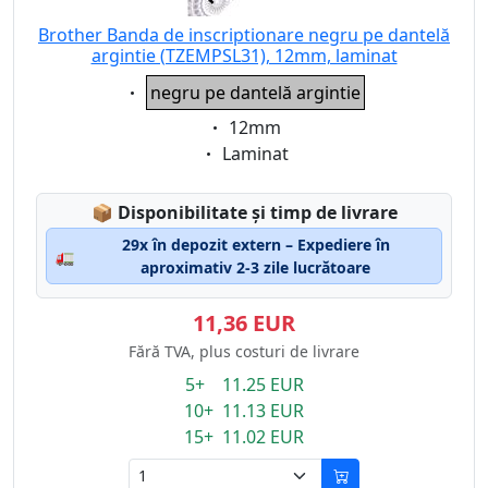
Brother Banda de inscriptionare negru pe dantelă
argintie (TZEMPSL31), 12mm, laminat
Eigenschaft:
negru pe dantelă argintie
Eigenschaft:
12mm
Eigenschaft:
Laminat
Lagerstatus:
📦
Disponibilitate și timp de livrare
29x în depozit extern – Expediere în
🚛
aproximativ 2-3 zile lucrătoare
11,36 EUR
Fără TVA, plus costuri de livrare
5+ 11.25 EUR
10+ 11.13 EUR
15+ 11.02 EUR