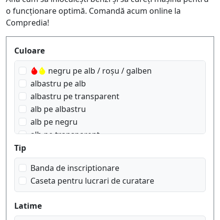
o funcționare optimă. Comandă acum online la
Compredia!
Produktfilter
Culoare
negru pe alb / roșu / galben
albastru pe alb
albastru pe transparent
alb pe albastru
alb pe negru
alb pe transparent
aur pe Roz
Tip
aur pe alb
Banda de inscriptionare
aur pe albastru navy
Caseta pentru lucrari de curatare
aur pe negru
aur pe roșu wein
Latime
negru pe alb