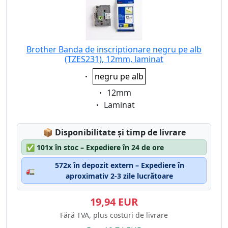
Brother Banda de inscriptionare negru pe alb
(TZES231), 12mm, laminat
Eigenschaft:
negru pe alb
Eigenschaft:
12mm
Eigenschaft:
Laminat
Lagerstatus:
📦
Disponibilitate și timp de livrare
✅
101x în stoc – Expediere în 24 de ore
572x în depozit extern – Expediere în
🚛
aproximativ 2-3 zile lucrătoare
19,94 EUR
Fără TVA, plus costuri de livrare