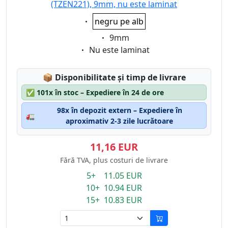
(TZEN221), 9mm, nu este laminat
Eigenschaft:
negru pe alb
Eigenschaft:
9mm
Eigenschaft:
Nu este laminat
Lagerstatus:
📦
Disponibilitate și timp de livrare
✅
101x în stoc – Expediere în 24 de ore
98x în depozit extern – Expediere în
🚛
aproximativ 2-3 zile lucrătoare
11,16 EUR
Fără TVA, plus costuri de livrare
5+ 11.05 EUR
10+ 10.94 EUR
15+ 10.83 EUR