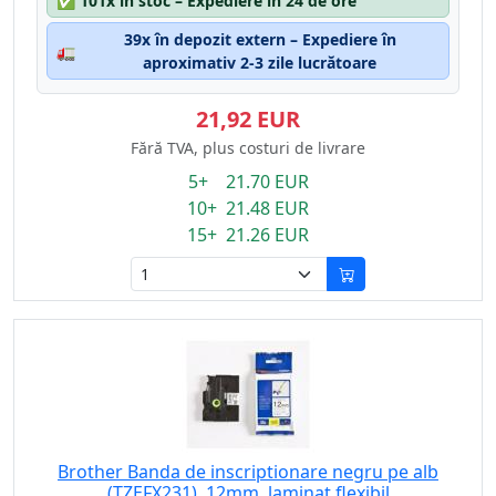
✅
101x în stoc – Expediere în 24 de ore
39x în depozit extern – Expediere în
🚛
aproximativ 2-3 zile lucrătoare
21,92 EUR
Fără TVA, plus costuri de livrare
5+ 21.70 EUR
10+ 21.48 EUR
15+ 21.26 EUR
Brother Banda de inscriptionare negru pe alb
(TZEFX231), 12mm, laminat flexibil