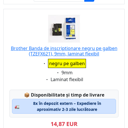
Brother Banda de inscriptionare negru pe galben
(TZEFX621), 9mm, laminat flexibil
Eigenschaft:
negru pe galben
Eigenschaft:
9mm
Eigenschaft:
Laminat flexibil
Lagerstatus:
📦
Disponibilitate și timp de livrare
8x în depozit extern – Expediere în
🚛
aproximativ 2-3 zile lucrătoare
14,87 EUR