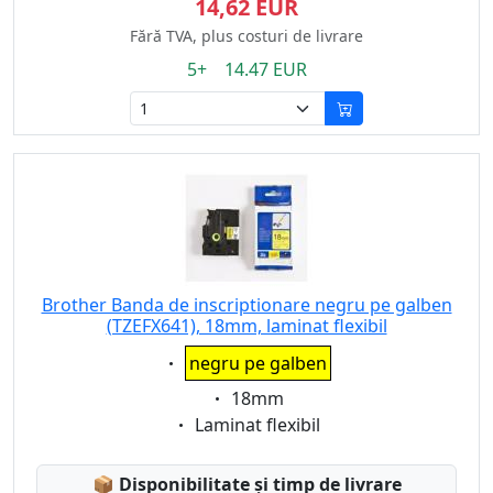
14,62 EUR
Fără TVA, plus costuri de livrare
5+ 14.47 EUR
Brother Banda de inscriptionare negru pe galben
(TZEFX641), 18mm, laminat flexibil
Eigenschaft:
negru pe galben
Eigenschaft:
18mm
Eigenschaft:
Laminat flexibil
Lagerstatus:
📦
Disponibilitate și timp de livrare