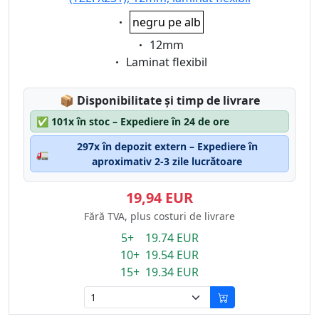
Eigenschaft:
negru pe alb
Eigenschaft:
12mm
Eigenschaft:
Laminat flexibil
Lagerstatus:
📦
Disponibilitate și timp de livrare
✅
101x în stoc – Expediere în 24 de ore
297x în depozit extern – Expediere în
🚛
aproximativ 2-3 zile lucrătoare
19,94 EUR
Fără TVA, plus costuri de livrare
5+ 19.74 EUR
10+ 19.54 EUR
15+ 19.34 EUR