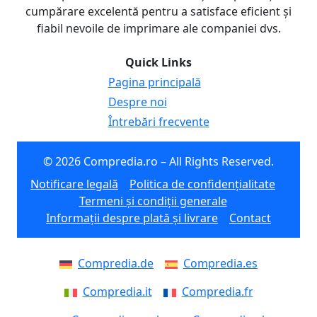
cumpărare excelentă pentru a satisface eficient și
fiabil nevoile de imprimare ale companiei dvs.
Quick Links
Pagina principală
Despre noi
Întrebări frecvente
© 2026 Compredia.ro – All Rights Reserved.
Notificare legală
Politica de confidențialitate
Termeni și condiții generale
Informații despre plată și livrare
Contact
Compredia.de
Compredia.es
Compredia.it
Compredia.fr