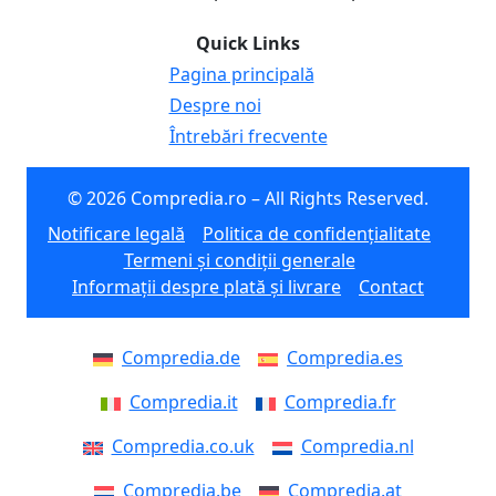
Quick Links
Pagina principală
Despre noi
Întrebări frecvente
© 2026 Compredia.ro – All Rights Reserved.
Notificare legală
Politica de confidențialitate
Termeni și condiții generale
Informații despre plată și livrare
Contact
Compredia.de
Compredia.es
Compredia.it
Compredia.fr
Compredia.co.uk
Compredia.nl
Compredia.be
Compredia.at