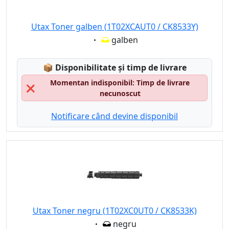
Utax Toner galben (1T02XCAUT0 / CK8533Y)
Eigenschaft:
galben
Lagerstatus:
📦
Disponibilitate și timp de livrare
Momentan indisponibil: Timp de livrare
❌
necunoscut
Notificare când devine disponibil
Utax Toner negru (1T02XC0UT0 / CK8533K)
Eigenschaft:
negru