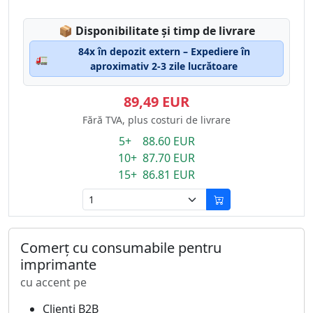
Lagerstatus:
📦
Disponibilitate și timp de livrare
84x în depozit extern – Expediere în
🚛
aproximativ 2-3 zile lucrătoare
89,49 EUR
Fără TVA, plus costuri de livrare
5+ 88.60 EUR
10+ 87.70 EUR
15+ 86.81 EUR
Comerț cu consumabile pentru
imprimante
cu accent pe
Clienți B2B