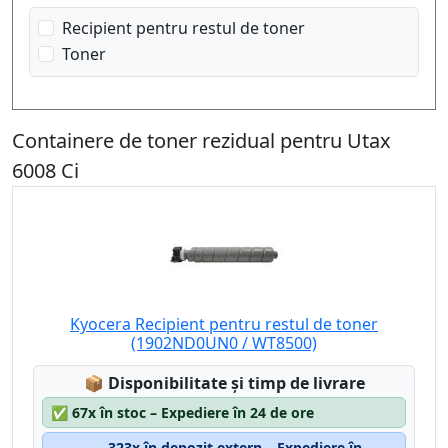
Recipient pentru restul de toner
Toner
Containere de toner rezidual pentru Utax
6008 Ci
Kyocera Recipient pentru restul de toner
(1902ND0UN0 / WT8500)
Lagerstatus:
📦
Disponibilitate și timp de livrare
✅
67x în stoc – Expediere în 24 de ore
323x în depozit extern – Expediere în