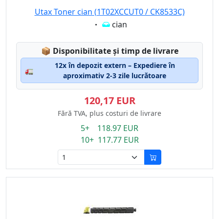
Utax Toner cian (1T02XCCUT0 / CK8533C)
Eigenschaft:
cian
Lagerstatus:
📦
Disponibilitate și timp de livrare
12x în depozit extern – Expediere în
🚛
aproximativ 2-3 zile lucrătoare
120,17 EUR
Fără TVA, plus costuri de livrare
5+ 118.97 EUR
10+ 117.77 EUR