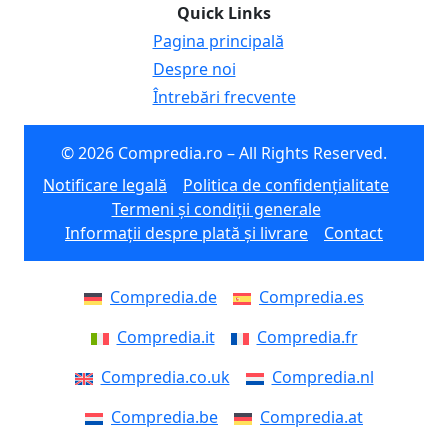
Quick Links
Pagina principală
Despre noi
Întrebări frecvente
© 2026 Compredia.ro – All Rights Reserved.
Notificare legală
Politica de confidențialitate
Termeni și condiții generale
Informații despre plată și livrare
Contact
Compredia.de
Compredia.es
Compredia.it
Compredia.fr
Compredia.co.uk
Compredia.nl
Compredia.be
Compredia.at