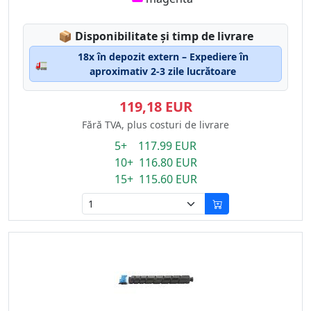
Lagerstatus:
📦
Disponibilitate și timp de livrare
18x în depozit extern – Expediere în
🚛
aproximativ 2-3 zile lucrătoare
119,18 EUR
Fără TVA, plus costuri de livrare
5+ 117.99 EUR
10+ 116.80 EUR
15+ 115.60 EUR