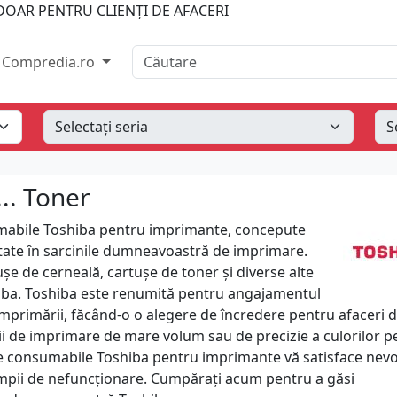
OAR PENTRU CLIENȚI DE AFACERI
Căutare
Compredia.ro
.. Toner
mabile Toshiba pentru imprimante, concepute
tate în sarcinile dumneavoastră de imprimare.
șe de cerneală, cartușe de toner și diverse alte
shiba. Toshiba este renumită pentru angajamentul
l imprimării, făcând-o o alegere de încredere pentru afaceri d
ții de imprimare de mare volum sau de precizie a culorilor p
e consumabile Toshiba pentru imprimante vă satisface nevo
timpii de nefuncționare. Cumpărați acum pentru a găsi