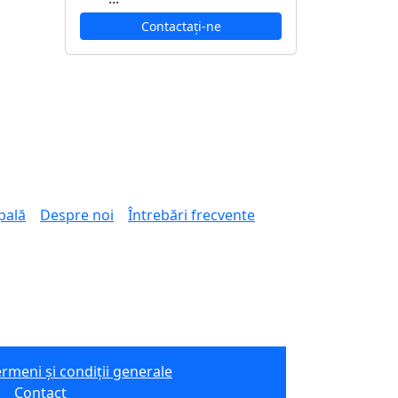
Contactați-ne
pală
Despre noi
Întrebări frecvente
rmeni și condiții generale
e
Contact