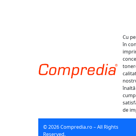
Cu pe
în co
impri
conce
tonere
calit
nostr
înaltă
cumpă
satisf
de im
© 2026 Compredia.ro – All Rights
Reserved.