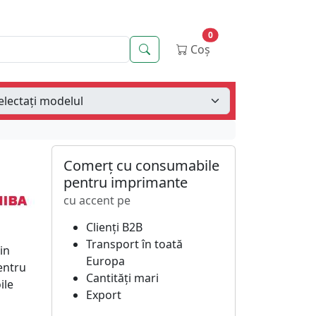
0
Căutare
Coș
Comerț cu consumabile
pentru imprimante
cu accent pe
Clienți B2B
Transport în toată
in
Europa
entru
Cantități mari
ile
Export