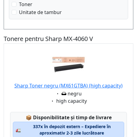
Toner
Unitate de tambur
Tonere pentru Sharp MX-4060 V
Sharp Toner negru (MX61GTBA) (high capacity)
Eigenschaft:
negru
Eigenschaft:
high capacity
Lagerstatus:
📦
Disponibilitate și timp de livrare
337x în depozit extern – Expediere în
🚛
aproximativ 2-3 zile lucrătoare