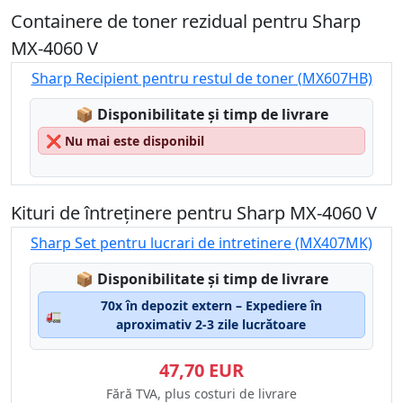
Containere de toner rezidual pentru Sharp
MX-4060 V
Sharp Recipient pentru restul de toner (MX607HB)
Lagerstatus:
📦
Disponibilitate și timp de livrare
❌
Nu mai este disponibil
Kituri de întreținere pentru Sharp MX-4060 V
Sharp Set pentru lucrari de intretinere (MX407MK)
Lagerstatus:
📦
Disponibilitate și timp de livrare
70x în depozit extern – Expediere în
🚛
aproximativ 2-3 zile lucrătoare
47,70 EUR
Fără TVA, plus costuri de livrare