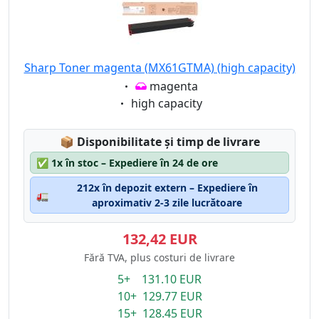
Sharp Toner magenta (MX61GTMA) (high capacity)
Eigenschaft:
magenta
Eigenschaft:
high capacity
Lagerstatus:
📦
Disponibilitate și timp de livrare
✅
1x în stoc – Expediere în 24 de ore
212x în depozit extern – Expediere în
🚛
aproximativ 2-3 zile lucrătoare
132,42 EUR
Fără TVA, plus costuri de livrare
5+ 131.10 EUR
10+ 129.77 EUR
15+ 128.45 EUR