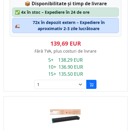
Lagerstatus:
📦
Disponibilitate și timp de livrare
✅
4x în stoc – Expediere în 24 de ore
72x în depozit extern – Expediere în
🚛
aproximativ 2-3 zile lucrătoare
139,69 EUR
Fără TVA, plus costuri de livrare
5+ 138.29 EUR
10+ 136.90 EUR
15+ 135.50 EUR