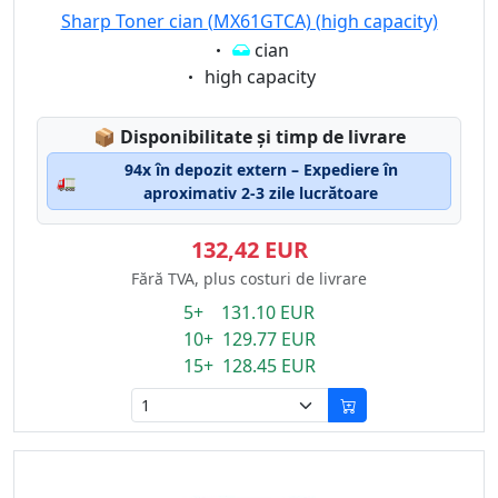
Sharp Toner cian (MX61GTCA) (high capacity)
Eigenschaft:
cian
Eigenschaft:
high capacity
Lagerstatus:
📦
Disponibilitate și timp de livrare
94x în depozit extern – Expediere în
🚛
aproximativ 2-3 zile lucrătoare
132,42 EUR
Fără TVA, plus costuri de livrare
5+ 131.10 EUR
10+ 129.77 EUR
15+ 128.45 EUR