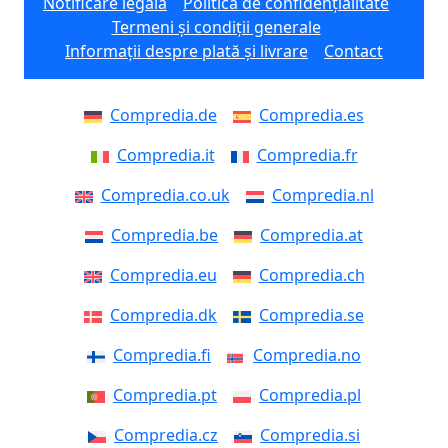
Notificare legală
Politica de confidențialitate
Termeni și condiții generale
Informații despre plată și livrare
Contact
Compredia.de
Compredia.es
Compredia.it
Compredia.fr
Compredia.co.uk
Compredia.nl
Compredia.be
Compredia.at
Compredia.eu
Compredia.ch
Compredia.dk
Compredia.se
Compredia.fi
Compredia.no
Compredia.pt
Compredia.pl
Compredia.cz
Compredia.si