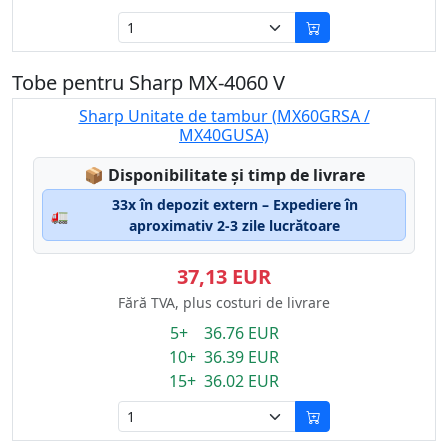
Tobe pentru Sharp MX-4060 V
Sharp Unitate de tambur (MX60GRSA /
MX40GUSA)
Lagerstatus:
📦
Disponibilitate și timp de livrare
33x în depozit extern – Expediere în
🚛
aproximativ 2-3 zile lucrătoare
37,13 EUR
Fără TVA, plus costuri de livrare
5+ 36.76 EUR
10+ 36.39 EUR
15+ 36.02 EUR