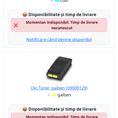
Eigenschaft:
cian
Lagerstatus:
📦
Disponibilitate și timp de livrare
Momentan indisponibil: Timp de livrare
❌
necunoscut
Notificare când devine disponibil
Oki Toner galben (09006129)
Eigenschaft:
galben
Lagerstatus:
📦
Disponibilitate și timp de livrare
Momentan indisponibil: Timp de livrare