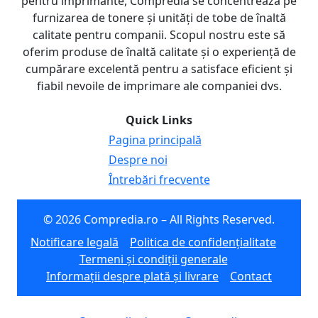
pentru imprimante, Compredia se concentrează pe
furnizarea de tonere și unități de tobe de înaltă
calitate pentru companii. Scopul nostru este să
oferim produse de înaltă calitate și o experiență de
cumpărare excelentă pentru a satisface eficient și
fiabil nevoile de imprimare ale companiei dvs.
Quick Links
Pagina principală
Despre noi
Întrebări frecvente
© 2026 Compredia.ro – All Rights Reserved.
Notificare legală
Politica de confidențialitate
Termeni și condiții generale
Informații despre plată și livrare
Contact