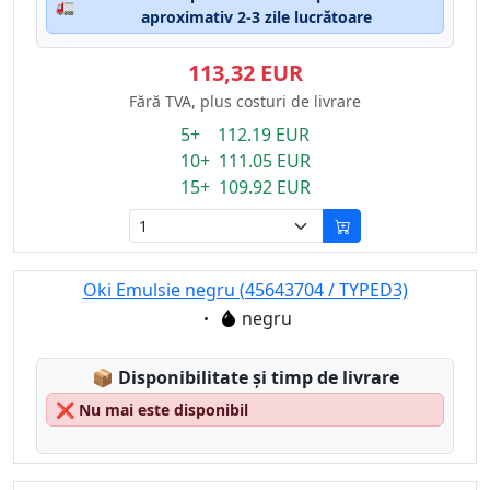
🚛
aproximativ 2-3 zile lucrătoare
113,32 EUR
Fără TVA, plus costuri de livrare
5+ 112.19 EUR
10+ 111.05 EUR
15+ 109.92 EUR
Oki Emulsie negru (45643704 / TYPED3)
Eigenschaft:
negru
Lagerstatus:
📦
Disponibilitate și timp de livrare
❌
Nu mai este disponibil