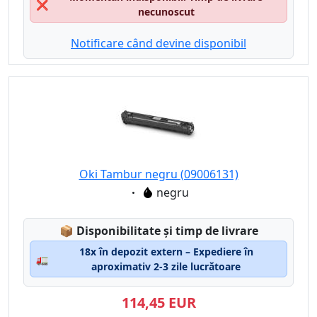
❌
necunoscut
Notificare când devine disponibil
Oki Tambur negru (09006131)
Eigenschaft:
negru
Lagerstatus:
📦
Disponibilitate și timp de livrare
18x în depozit extern – Expediere în
🚛
aproximativ 2-3 zile lucrătoare
114,45 EUR