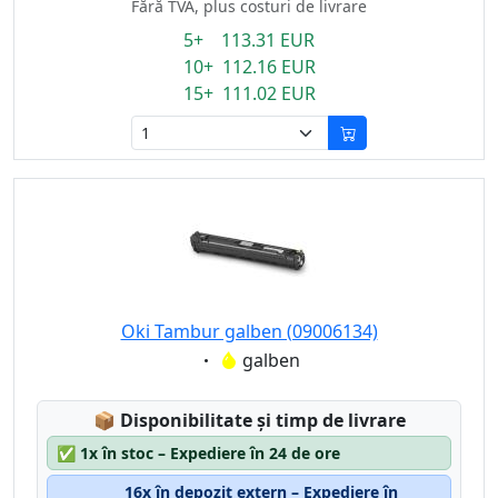
Fără TVA, plus costuri de livrare
5+ 113.31 EUR
10+ 112.16 EUR
15+ 111.02 EUR
Oki Tambur galben (09006134)
Eigenschaft:
galben
Lagerstatus:
📦
Disponibilitate și timp de livrare
✅
1x în stoc – Expediere în 24 de ore
16x în depozit extern – Expediere în