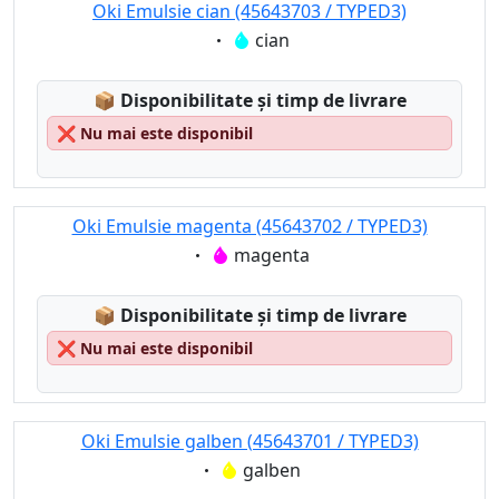
Oki Emulsie cian (45643703 / TYPED3)
Eigenschaft:
cian
Lagerstatus:
📦
Disponibilitate și timp de livrare
❌
Nu mai este disponibil
Oki Emulsie magenta (45643702 / TYPED3)
Eigenschaft:
magenta
Lagerstatus:
📦
Disponibilitate și timp de livrare
❌
Nu mai este disponibil
Oki Emulsie galben (45643701 / TYPED3)
Eigenschaft:
galben