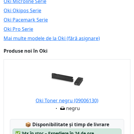
Oki Microline Serie
Oki Okipos Serie
Oki Pacemark Serie
Oki Pro Serie
Mai multe modele de la Oki (fără asignare)
Produse noi în Oki
Oki Toner negru (09006130)
Eigenschaft:
negru
Lagerstatus:
📦
Disponibilitate și timp de livrare
✅
34x în stoc – Expediere în 24 de ore