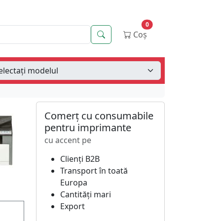
0
Căutare
Coș
Comerț cu consumabile
pentru imprimante
cu accent pe
Clienți B2B
Transport în toată
Europa
Cantități mari
Export