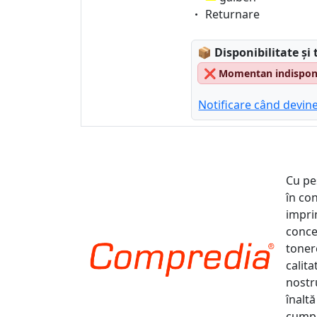
Eigenschaft:
Returnare
Lagerstatus:
📦
Disponibilitate și 
❌
Momentan indisponib
Notificare când devine
Cu pe
în co
impri
conce
tonere
calit
nostr
înaltă
cumpă