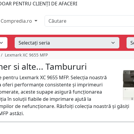
OAR PENTRU CLIENȚI DE AFACERI
Căutare
Compredia.ro
Lexmark XC 9655 MFP
r si alte... Tambururi
te pentru Lexmark XC 9655 MFP. Selecția noastră
a oferi performanțe consistente și imprimeuri
glomerate, aceste supape asigură funcționarea
ia în soluții fiabile de imprimare ajută la
mpilor de nefuncționare. Răsfoiți colecția noastră și găsiți
MFP astăzi.