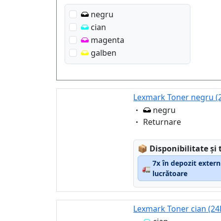
negru
cian
magenta
galben
Lexmark Toner negru (2
Eigenschaft:
negru
Eigenschaft:
Returnare
Lagerstatus:
📦
Disponibilitate și 
7x în depozit extern
🚛
lucrătoare
Lexmark Toner cian (24