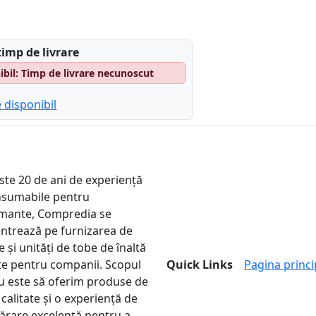
timp de livrare
il: Timp de livrare necunoscut
 disponibil
ste 20 de ani de experiență
nsumabile pentru
mante, Compredia se
ntrează pe furnizarea de
 și unități de tobe de înaltă
ate pentru companii. Scopul
Quick Links
Pagina princi
u este să oferim produse de
 calitate și o experiență de
rare excelentă pentru a