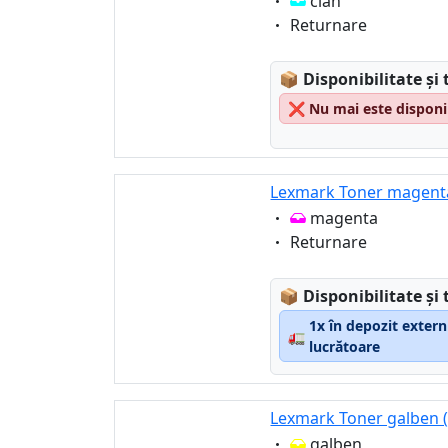
Eigenschaft:
cian
Eigenschaft:
Returnare
Lagerstatus:
📦
Disponibilitate și 
❌
Nu mai este disponi
Lexmark Toner magenta
Eigenschaft:
magenta
Eigenschaft:
Returnare
Lagerstatus:
📦
Disponibilitate și 
1x în depozit extern
🚛
lucrătoare
Lexmark Toner galben (
Eigenschaft:
galben