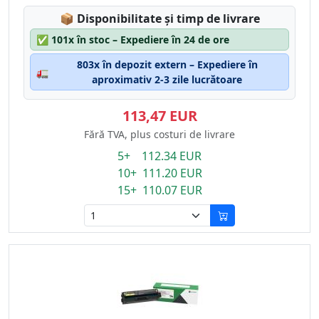
Lagerstatus:
📦
Disponibilitate și timp de livrare
✅
101x în stoc – Expediere în 24 de ore
803x în depozit extern – Expediere în
🚛
aproximativ 2-3 zile lucrătoare
113,47 EUR
Fără TVA, plus costuri de livrare
5+ 112.34 EUR
10+ 111.20 EUR
15+ 110.07 EUR