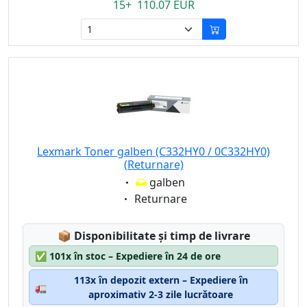
15+ 110.07 EUR
Lexmark Toner galben (C332HY0 / 0C332HY0)
(Returnare)
Eigenschaft:
galben
Eigenschaft:
Returnare
Lagerstatus:
📦
Disponibilitate și timp de livrare
✅
101x în stoc – Expediere în 24 de ore
113x în depozit extern – Expediere în
🚛
aproximativ 2-3 zile lucrătoare