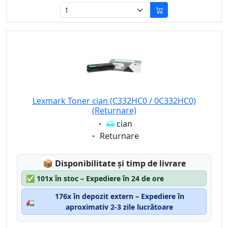
Lexmark Toner cian (C332HC0 / 0C332HC0)
(Returnare)
Eigenschaft:
cian
Eigenschaft:
Returnare
Lagerstatus:
📦
Disponibilitate și timp de livrare
✅
101x în stoc – Expediere în 24 de ore
176x în depozit extern – Expediere în
🚛
aproximativ 2-3 zile lucrătoare