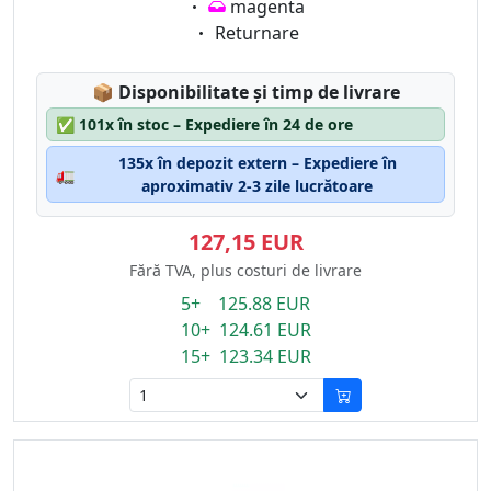
Eigenschaft:
magenta
Eigenschaft:
Returnare
Lagerstatus:
📦
Disponibilitate și timp de livrare
✅
101x în stoc – Expediere în 24 de ore
135x în depozit extern – Expediere în
🚛
aproximativ 2-3 zile lucrătoare
127,15 EUR
Fără TVA, plus costuri de livrare
5+ 125.88 EUR
10+ 124.61 EUR
15+ 123.34 EUR