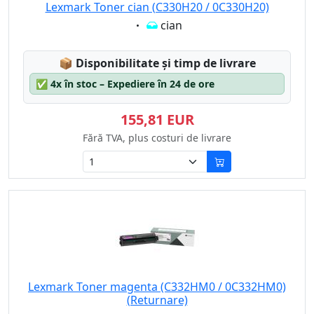
Lexmark Toner cian (C330H20 / 0C330H20)
Eigenschaft:
cian
Lagerstatus:
📦
Disponibilitate și timp de livrare
✅
4x în stoc – Expediere în 24 de ore
155,81 EUR
Fără TVA, plus costuri de livrare
Lexmark Toner magenta (C332HM0 / 0C332HM0)
(Returnare)