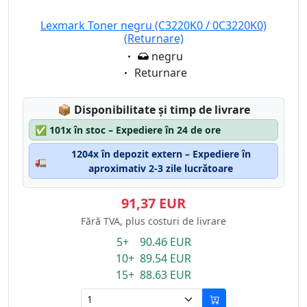
Lexmark Toner negru (C3220K0 / 0C3220K0)
(Returnare)
Eigenschaft:
negru
Eigenschaft:
Returnare
Lagerstatus:
📦
Disponibilitate și timp de livrare
✅
101x în stoc – Expediere în 24 de ore
1204x în depozit extern – Expediere în
🚛
aproximativ 2-3 zile lucrătoare
91,37 EUR
Fără TVA, plus costuri de livrare
5+ 90.46 EUR
10+ 89.54 EUR
15+ 88.63 EUR