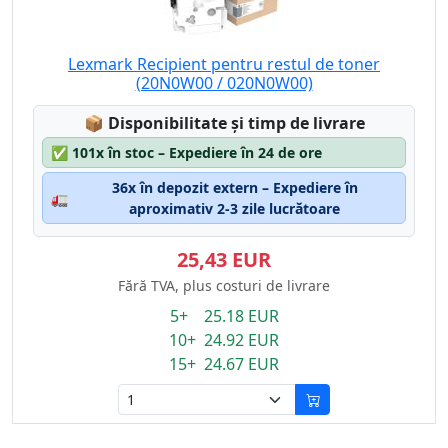
Lexmark Recipient pentru restul de toner
(20N0W00 / 020N0W00)
Lagerstatus:
📦
Disponibilitate și timp de livrare
✅
101x în stoc – Expediere în 24 de ore
36x în depozit extern – Expediere în
🚛
aproximativ 2-3 zile lucrătoare
25,43 EUR
Fără TVA, plus costuri de livrare
5+ 25.18 EUR
10+ 24.92 EUR
15+ 24.67 EUR