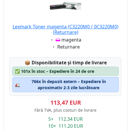
Lexmark Toner magenta (C3220M0 / 0C3220M0)
(Returnare)
Eigenschaft:
magenta
Eigenschaft:
Returnare
Lagerstatus:
📦
Disponibilitate și timp de livrare
✅
101x în stoc – Expediere în 24 de ore
766x în depozit extern – Expediere în
🚛
aproximativ 2-3 zile lucrătoare
113,47 EUR
Fără TVA, plus costuri de livrare
5+ 112.34 EUR
10+ 111.20 EUR