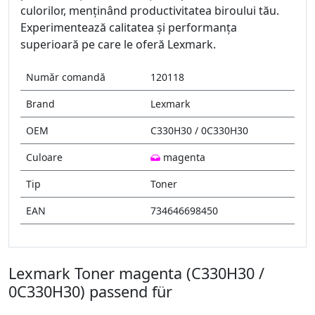
culorilor, menținând productivitatea biroului tău.
Experimentează calitatea și performanța
superioară pe care le oferă Lexmark.
Număr comandă
120118
Brand
Lexmark
OEM
C330H30 / 0C330H30
Culoare
magenta
Tip
Toner
EAN
734646698450
Lexmark Toner magenta (C330H30 /
0C330H30) passend für