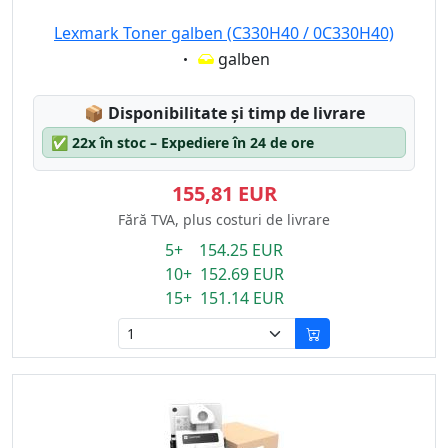
Lexmark Toner galben (C330H40 / 0C330H40)
Eigenschaft:
galben
Lagerstatus:
📦
Disponibilitate și timp de livrare
✅
22x în stoc – Expediere în 24 de ore
155,81 EUR
Fără TVA, plus costuri de livrare
5+ 154.25 EUR
10+ 152.69 EUR
15+ 151.14 EUR