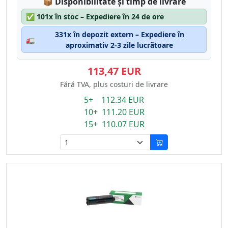
Lagerstatus:
📦
Disponibilitate și timp de livrare
✅
101x în stoc – Expediere în 24 de ore
331x în depozit extern – Expediere în
🚛
aproximativ 2-3 zile lucrătoare
113,47 EUR
Fără TVA, plus costuri de livrare
5+ 112.34 EUR
10+ 111.20 EUR
15+ 110.07 EUR