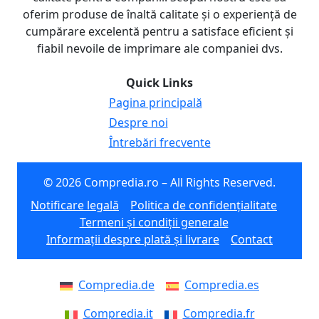
oferim produse de înaltă calitate și o experiență de
cumpărare excelentă pentru a satisface eficient și
fiabil nevoile de imprimare ale companiei dvs.
Quick Links
Pagina principală
Despre noi
Întrebări frecvente
© 2026 Compredia.ro – All Rights Reserved.
Notificare legală
Politica de confidențialitate
Termeni și condiții generale
Informații despre plată și livrare
Contact
Compredia.de
Compredia.es
Compredia.it
Compredia.fr