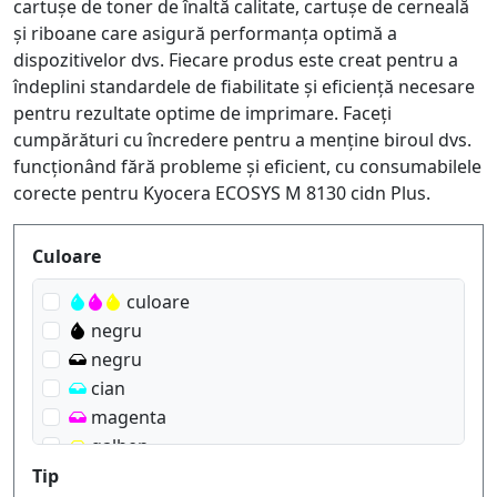
cartușe de toner de înaltă calitate, cartușe de cerneală
și riboane care asigură performanța optimă a
dispozitivelor dvs. Fiecare produs este creat pentru a
îndeplini standardele de fiabilitate și eficiență necesare
pentru rezultate optime de imprimare. Faceți
cumpărături cu încredere pentru a menține biroul dvs.
funcționând fără probleme și eficient, cu consumabilele
corecte pentru Kyocera ECOSYS M 8130 cidn Plus.
Produktfilter
Culoare
culoare
negru
negru
cian
magenta
galben
Tip