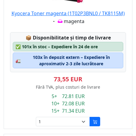
Kyocera Toner magenta (1T02P3BNL0 / TK8115M)
Eigenschaft:
magenta
Lagerstatus:
📦
Disponibilitate și timp de livrare
✅
101x în stoc – Expediere în 24 de ore
103x în depozit extern – Expediere în
🚛
aproximativ 2-3 zile lucrătoare
73,55 EUR
Fără TVA, plus costuri de livrare
5+ 72.81 EUR
10+ 72.08 EUR
15+ 71.34 EUR