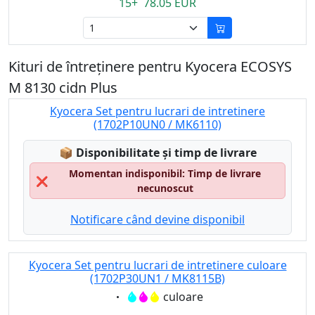
15+ 78.05 EUR
Kituri de întreținere pentru Kyocera ECOSYS
M 8130 cidn Plus
Kyocera Set pentru lucrari de intretinere
(1702P10UN0 / MK6110)
Lagerstatus:
📦
Disponibilitate și timp de livrare
Momentan indisponibil: Timp de livrare
❌
necunoscut
Notificare când devine disponibil
Kyocera Set pentru lucrari de intretinere culoare
(1702P30UN1 / MK8115B)
Eigenschaft:
culoare