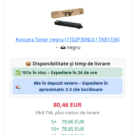
Kyocera Toner negru (1T02P30NL0 / TK8115K)
Eigenschaft:
negru
Lagerstatus:
📦
Disponibilitate și timp de livrare
✅
101x în stoc – Expediere în 24 de ore
88x în depozit extern – Expediere în
🚛
aproximativ 2-3 zile lucrătoare
80,46 EUR
Fără TVA, plus costuri de livrare
5+ 79.66 EUR
10+ 78.85 EUR