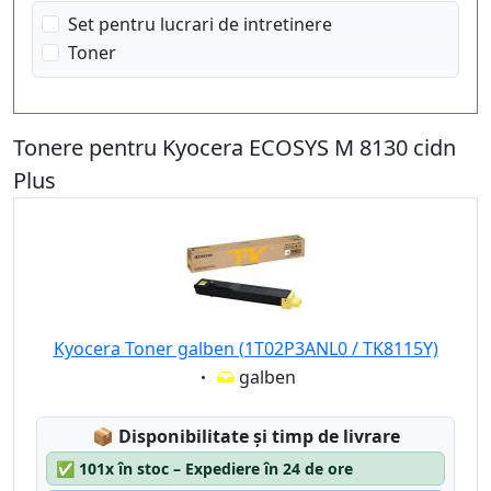
Set pentru lucrari de intretinere
Toner
Tonere pentru Kyocera ECOSYS M 8130 cidn
Plus
Kyocera Toner galben (1T02P3ANL0 / TK8115Y)
Eigenschaft:
galben
Lagerstatus:
📦
Disponibilitate și timp de livrare
✅
101x în stoc – Expediere în 24 de ore