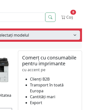
0
Căutare
Coș
Comerț cu consumabile
pentru imprimante
cu accent pe
Clienți B2B
Transport în toată
Europa
itatea
Cantități mari
Export