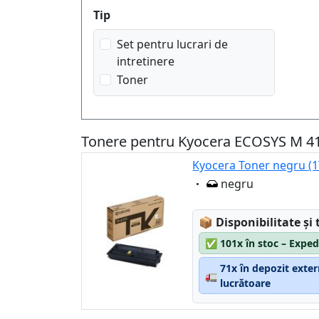
Produktfilter
Tip
Set pentru lucrari de
intretinere
Toner
Tonere pentru Kyocera ECOSYS M 41
Kyocera Toner negru (
Eigenschaft:
negru
Lagerstatus:
📦
Disponibilitate și 
✅
101x în stoc – Exped
71x în depozit exter
🚛
lucrătoare