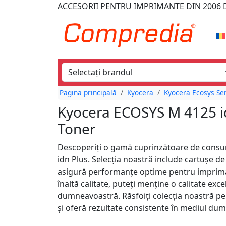
ACCESORII PENTRU IMPRIMANTE
DIN 2006
D
Pagina principală
Kyocera
Kyocera Ecosys Se
Kyocera ECOSYS M 4125 idn
Toner
Descoperiți o gamă cuprinzătoare de cons
idn Plus. Selecția noastră include cartușe de
asigură performanțe optime pentru imprim
înaltă calitate, puteți menține o calitate exce
dumneavoastră. Răsfoiți colecția noastră pe
și oferă rezultate consistente în mediul du