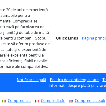
ste 20 de ani de experiență
nsumabile pentru
mante, Compredia se
ntrează pe furnizarea de
 și unități de tobe de înaltă
ate pentru companii. Scopul
Quick Links
Pagina princi
u este să oferim produse de
 calitate și o experiență de
rare excelentă pentru a
ace eficient și fiabil nevoile
primare ale companiei dvs.
Notificare legală
Politica de confidențialitate
Te
Informații despre plată și livrar
Compredia.it
Compredia.fr
Compredia.co.uk