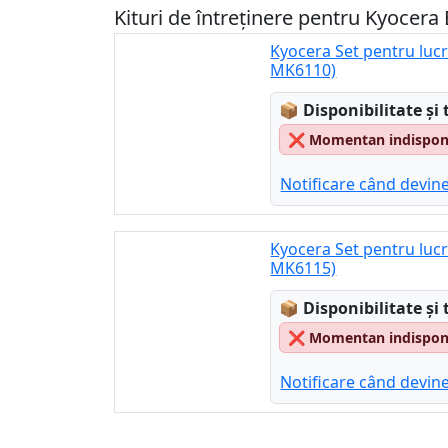
Kituri de întreținere pentru Kyocer
Kyocera Set pentru lucr
MK6110)
Lagerstatus:
📦
Disponibilitate și 
❌
Momentan indisponib
Notificare când devine
Kyocera Set pentru lucr
MK6115)
Lagerstatus:
📦
Disponibilitate și 
❌
Momentan indisponib
Notificare când devine