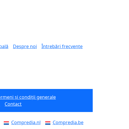
pală
Despre noi
Întrebări frecvente
rmeni și condiții generale
e
Contact
Compredia.nl
Compredia.be