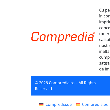
Cu pe
în co
impri
conce
tonere
calit
nostr
înaltă
cumpă
satisf
de im
© 2026 Compredia.ro – All Rights
Reserved.
Compredia.de
Compredia.es