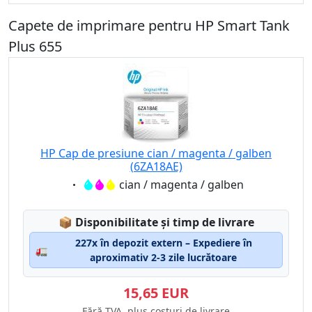
Capete de imprimare pentru HP Smart Tank
Plus 655
HP Cap de presiune cian / magenta / galben
(6ZA18AE)
Eigenschaft:
cian / magenta / galben
Lagerstatus:
📦
Disponibilitate și timp de livrare
227x în depozit extern – Expediere în
🚛
aproximativ 2-3 zile lucrătoare
15,65 EUR
Fără TVA, plus costuri de livrare