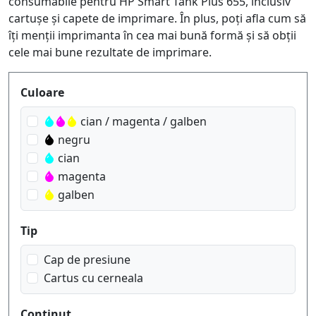
consumabile pentru HP Smart Tank Plus 655, inclusiv
cartușe și capete de imprimare. În plus, poți afla cum să
îți menții imprimanta în cea mai bună formă și să obții
cele mai bune rezultate de imprimare.
Produktfilter
Culoare
cian / magenta / galben
negru
cian
magenta
galben
Tip
Cap de presiune
Cartus cu cerneala
Continut