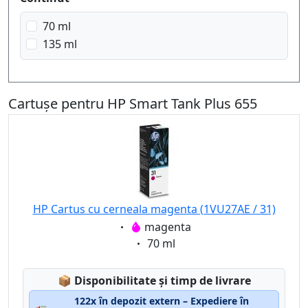
70 ml
135 ml
Cartușe pentru HP Smart Tank Plus 655
HP Cartus cu cerneala magenta (1VU27AE / 31)
Eigenschaft:
magenta
Eigenschaft:
70 ml
Lagerstatus:
📦
Disponibilitate și timp de livrare
122x în depozit extern – Expediere în