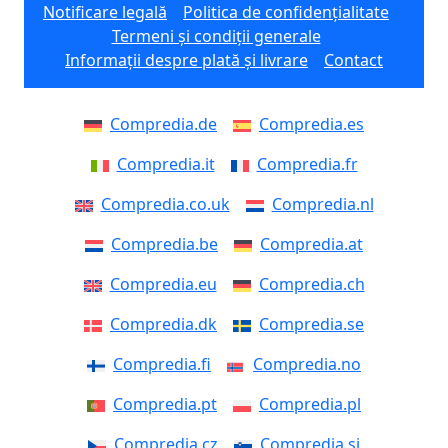
Notificare legală
Politica de confidențialitate
Termeni și condiții generale
Informații despre plată și livrare
Contact
Compredia.de
Compredia.es
Compredia.it
Compredia.fr
Compredia.co.uk
Compredia.nl
Compredia.be
Compredia.at
Compredia.eu
Compredia.ch
Compredia.dk
Compredia.se
Compredia.fi
Compredia.no
Compredia.pt
Compredia.pl
Compredia.cz
Compredia.si