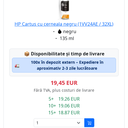
HP Cartus cu cerneala negru (1VV24AE / 32XL)
Eigenschaft:
negru
Eigenschaft:
135 ml
Lagerstatus:
📦
Disponibilitate și timp de livrare
100x în depozit extern – Expediere în
🚛
aproximativ 2-3 zile lucrătoare
19,45 EUR
Fără TVA, plus costuri de livrare
5+ 19.26 EUR
10+ 19.06 EUR
15+ 18.87 EUR