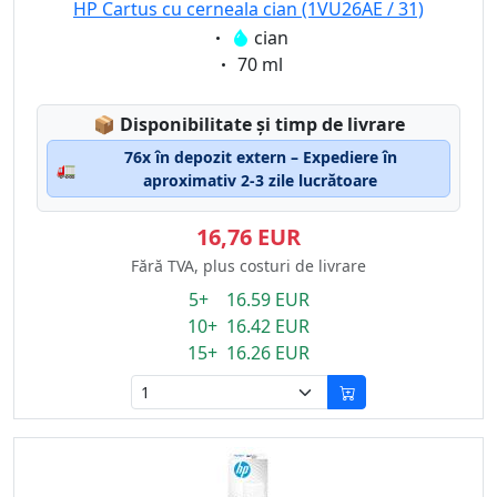
HP Cartus cu cerneala cian (1VU26AE / 31)
Eigenschaft:
cian
Eigenschaft:
70 ml
Lagerstatus:
📦
Disponibilitate și timp de livrare
76x în depozit extern – Expediere în
🚛
aproximativ 2-3 zile lucrătoare
16,76 EUR
Fără TVA, plus costuri de livrare
5+ 16.59 EUR
10+ 16.42 EUR
15+ 16.26 EUR