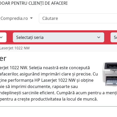
OAR PENTRU CLIENȚI DE AFACERI
Căutare
Compredia.ro
LaserJet 1022 NW
er
rJet 1022 NW. Seleția noastră este concepută
facerilor, asigurând imprimări clare și precise. Cu
enține performanța HP LaserJet 1022 NW și obține
buie să imprimi documente, rapoarte sau
ți îndeplinești sarcinile eficient. Cumpără acum pentru a menț
entru a crește productivitatea la locul de muncă.