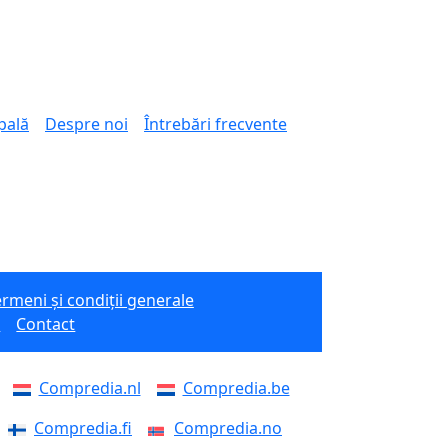
pală
Despre noi
Întrebări frecvente
rmeni și condiții generale
e
Contact
Compredia.nl
Compredia.be
Compredia.fi
Compredia.no