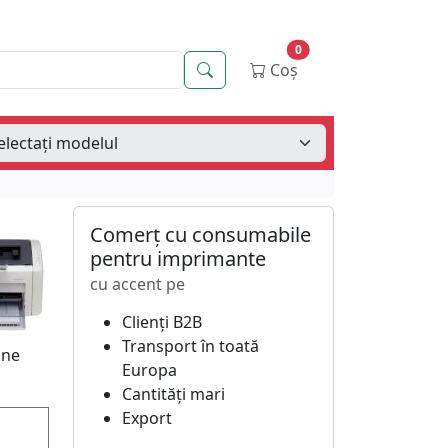
0
Căutare
Coș
Comerț cu consumabile
pentru imprimante
cu accent pe
Clienți B2B
Transport în toată
ine
Europa
Cantități mari
Export