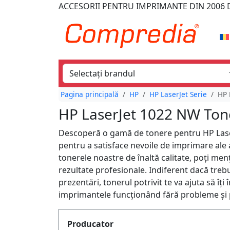
ACCESORII PENTRU IMPRIMANTE
DIN 2006
D
Pagina principală
HP
HP LaserJet Serie
HP 
HP LaserJet 1022 NW Ton
Descoperă o gamă de tonere pentru HP Lase
pentru a satisface nevoile de imprimare ale a
tonerele noastre de înaltă calitate, poți m
rezultate profesionale. Indiferent dacă tre
prezentări, tonerul potrivit te va ajuta să î
imprimantele funcționând fără probleme și p
Produktfilter
Producator