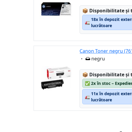
Lagerstatus:
📦
Disponibilitate și 
18x în depozit exter
🚛
lucrătoare
Canon Toner negru (76
Eigenschaft:
negru
Lagerstatus:
📦
Disponibilitate și 
✅
2x în stoc – Expedie
11x în depozit exter
🚛
lucrătoare