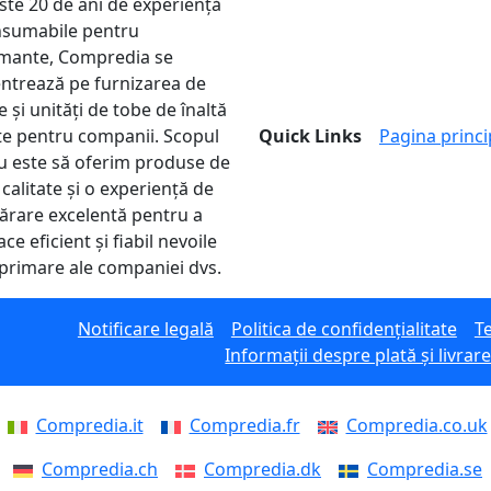
ste 20 de ani de experiență
nsumabile pentru
mante, Compredia se
ntrează pe furnizarea de
 și unități de tobe de înaltă
ate pentru companii. Scopul
Quick Links
Pagina princi
u este să oferim produse de
 calitate și o experiență de
rare excelentă pentru a
ace eficient și fiabil nevoile
primare ale companiei dvs.
Notificare legală
Politica de confidențialitate
Te
Informații despre plată și livrar
Compredia.it
Compredia.fr
Compredia.co.uk
Compredia.ch
Compredia.dk
Compredia.se