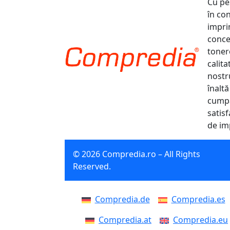
Cu pe
în co
impri
conce
tonere
calit
nostr
înaltă
cumpă
satisf
de im
© 2026 Compredia.ro – All Rights
Reserved.
Compredia.de
Compredia.es
Compredia.at
Compredia.eu