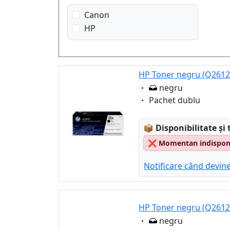
Canon
HP
HP Toner negru (Q2612
Eigenschaft:
negru
Eigenschaft:
Pachet dublu
Lagerstatus:
📦
Disponibilitate și 
❌
Momentan indisponib
Notificare când devine
HP Toner negru (Q2612
Eigenschaft:
negru