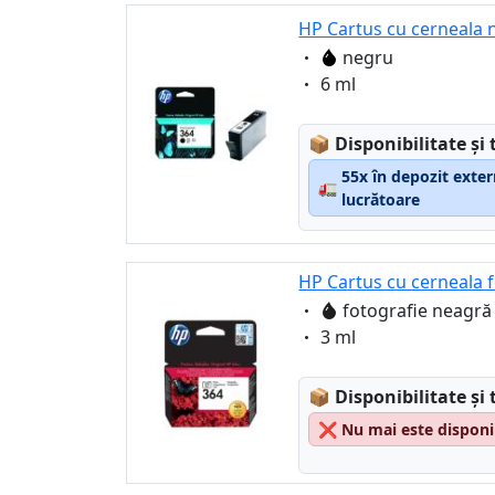
HP Cartus cu cerneala 
Eigenschaft:
negru
Eigenschaft:
6 ml
Lagerstatus:
📦
Disponibilitate și 
55x în depozit exter
🚛
lucrătoare
HP Cartus cu cerneala 
Eigenschaft:
fotografie neagră
Eigenschaft:
3 ml
Lagerstatus:
📦
Disponibilitate și 
❌
Nu mai este disponi