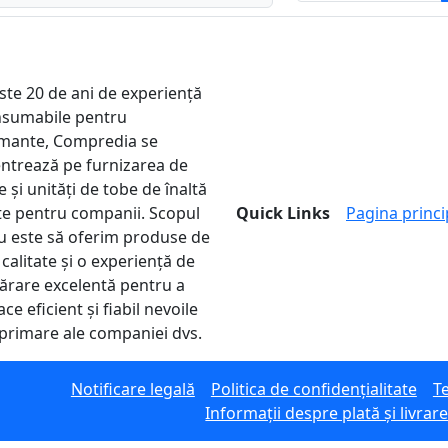
ste 20 de ani de experiență
nsumabile pentru
mante, Compredia se
ntrează pe furnizarea de
 și unități de tobe de înaltă
ate pentru companii. Scopul
Quick Links
Pagina princi
u este să oferim produse de
 calitate și o experiență de
rare excelentă pentru a
ace eficient și fiabil nevoile
primare ale companiei dvs.
Notificare legală
Politica de confidențialitate
Te
Informații despre plată și livrar