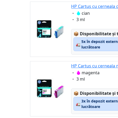
HP Cartus cu cerneala c
Eigenschaft:
cian
Eigenschaft:
3 ml
Lagerstatus:
📦
Disponibilitate și 
5x în depozit extern
🚛
lucrătoare
HP Cartus cu cerneala 
Eigenschaft:
magenta
Eigenschaft:
3 ml
Lagerstatus:
📦
Disponibilitate și 
3x în depozit extern
🚛
lucrătoare