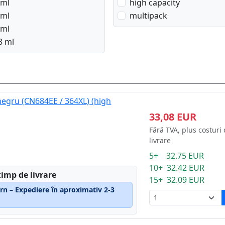
 ml
high capacity
 ml
multipack
 ml
8 ml
negru (CN684EE / 364XL) (high
33,08 EUR
Fără TVA, plus costuri
livrare
5+ 32.75 EUR
10+ 32.42 EUR
timp de livrare
15+ 32.09 EUR
rn – Expediere în aproximativ 2-3