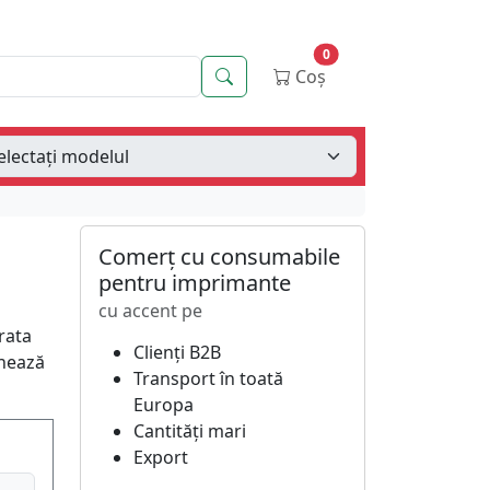
0
Căutare
Coș
Comerț cu consumabile
pentru imprimante
cu accent pe
rata
Clienți B2B
onează
Transport în toată
Europa
Cantități mari
Export