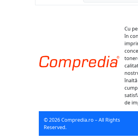
Cu pe
în co
impri
conce
tonere
calit
nostr
înaltă
cumpă
satisf
de im
© 2026 Compredia.ro – All Rights
Reserved.