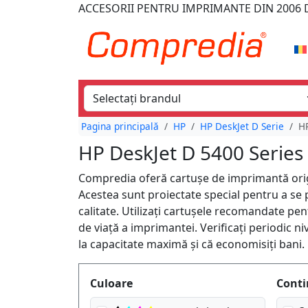
ACCESORII PENTRU IMPRIMANTE
DIN 2006
D
Pagina principală
HP
HP DeskJet D Serie
HP
HP DeskJet D 5400 Series
Compredia oferă cartușe de imprimantă origin
Acestea sunt proiectate special pentru a se p
calitate. Utilizați cartușele recomandate pe
de viață a imprimantei. Verificați periodic 
la capacitate maximă și că economisiți bani.
Produktfilter
Culoare
Conti