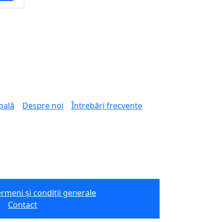
pală
Despre noi
Întrebări frecvente
rmeni și condiții generale
e
Contact