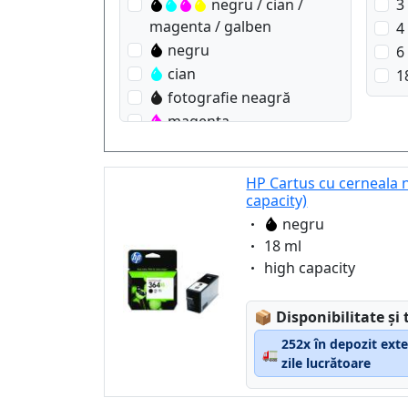
negru / cian /
3
magenta / galben
4
negru
6
cian
1
fotografie neagră
magenta
galben
HP Cartus cu cerneala 
capacity)
Eigenschaft:
negru
Eigenschaft:
18 ml
Eigenschaft:
high capacity
Lagerstatus:
📦
Disponibilitate și 
252x în depozit exte
🚛
zile lucrătoare