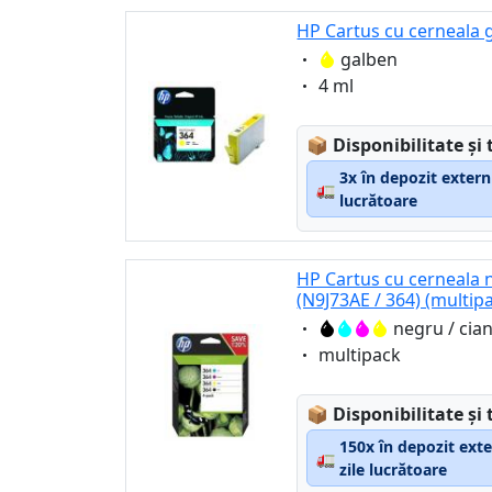
HP Cartus cu cerneala 
Eigenschaft:
galben
Eigenschaft:
4 ml
Lagerstatus:
📦
Disponibilitate și 
3x în depozit extern
🚛
lucrătoare
HP Cartus cu cerneala 
(N9J73AE / 364) (multip
Eigenschaft:
negru / cia
Eigenschaft:
multipack
Lagerstatus:
📦
Disponibilitate și 
150x în depozit exte
🚛
zile lucrătoare