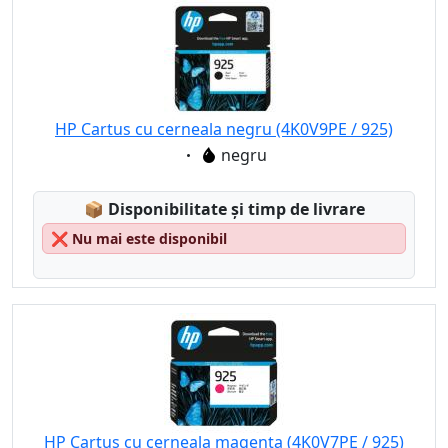
HP Cartus cu cerneala negru (4K0V9PE / 925)
Eigenschaft:
negru
Lagerstatus:
📦
Disponibilitate și timp de livrare
❌
Nu mai este disponibil
HP Cartus cu cerneala magenta (4K0V7PE / 925)