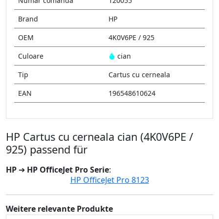
Număr comandă
120055
Brand
HP
OEM
4K0V6PE / 925
Culoare
cian
Tip
Cartus cu cerneala
EAN
196548610624
HP Cartus cu cerneala cian (4K0V6PE /
925) passend für
HP
➔
HP OfficeJet Pro Serie
:
HP OfficeJet Pro 8123
Weitere relevante Produkte