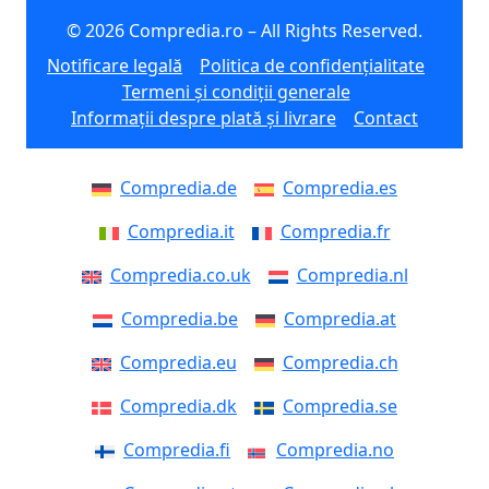
© 2026 Compredia.ro – All Rights Reserved.
Notificare legală
Politica de confidențialitate
Termeni și condiții generale
Informații despre plată și livrare
Contact
Compredia.de
Compredia.es
Compredia.it
Compredia.fr
Compredia.co.uk
Compredia.nl
Compredia.be
Compredia.at
Compredia.eu
Compredia.ch
Compredia.dk
Compredia.se
Compredia.fi
Compredia.no