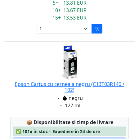
5+ 13.81 EUR
10+ 13.67 EUR
15+ 13.53 EUR
Epson Cartus cu cerneala negru (C13T03R140 /
102)
Eigenschaft:
negru
Eigenschaft:
127 ml
Lagerstatus:
📦
Disponibilitate și timp de livrare
✅
101x în stoc – Expediere în 24 de ore