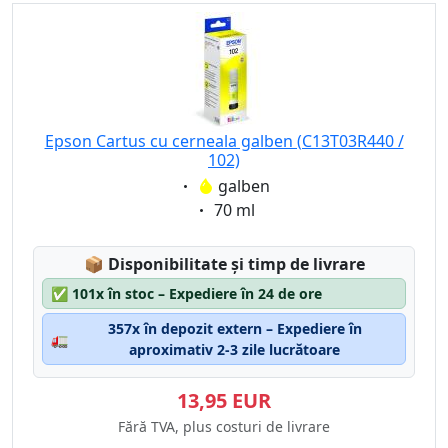
Epson Cartus cu cerneala galben (C13T03R440 /
102)
Eigenschaft:
galben
Eigenschaft:
70 ml
Lagerstatus:
📦
Disponibilitate și timp de livrare
✅
101x în stoc – Expediere în 24 de ore
357x în depozit extern – Expediere în
🚛
aproximativ 2-3 zile lucrătoare
13,95 EUR
Fără TVA, plus costuri de livrare