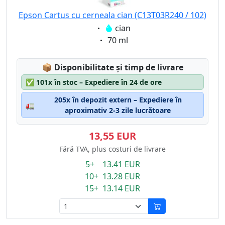
Epson Cartus cu cerneala cian (C13T03R240 / 102)
Eigenschaft:
cian
Eigenschaft:
70 ml
Lagerstatus:
📦
Disponibilitate și timp de livrare
✅
101x în stoc – Expediere în 24 de ore
205x în depozit extern – Expediere în
🚛
aproximativ 2-3 zile lucrătoare
13,55 EUR
Fără TVA, plus costuri de livrare
5+ 13.41 EUR
10+ 13.28 EUR
15+ 13.14 EUR