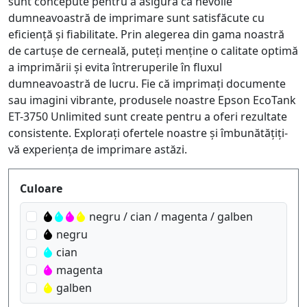
sunt concepute pentru a asigura că nevoile
dumneavoastră de imprimare sunt satisfăcute cu
eficiență și fiabilitate. Prin alegerea din gama noastră
de cartușe de cerneală, puteți menține o calitate optimă
a imprimării și evita întreruperile în fluxul
dumneavoastră de lucru. Fie că imprimați documente
sau imagini vibrante, produsele noastre Epson EcoTank
ET-3750 Unlimited sunt create pentru a oferi rezultate
consistente. Explorați ofertele noastre și îmbunătățiți-
vă experiența de imprimare astăzi.
Produktfilter
Culoare
negru / cian / magenta / galben
negru
cian
magenta
galben