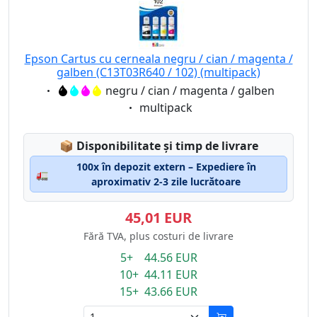
Epson Cartus cu cerneala negru / cian / magenta /
galben (C13T03R640 / 102) (multipack)
Eigenschaft:
negru / cian / magenta / galben
Eigenschaft:
multipack
Lagerstatus:
📦
Disponibilitate și timp de livrare
100x în depozit extern – Expediere în
🚛
aproximativ 2-3 zile lucrătoare
45,01 EUR
Fără TVA, plus costuri de livrare
5+ 44.56 EUR
10+ 44.11 EUR
15+ 43.66 EUR