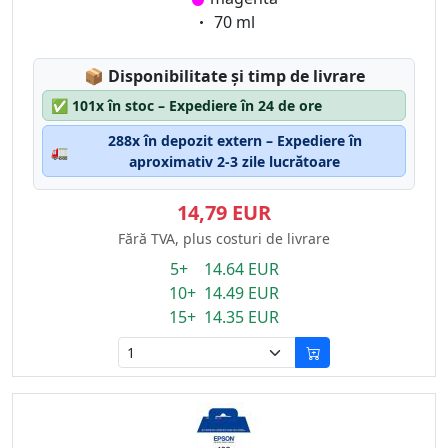
Eigenschaft:
70 ml
Lagerstatus:
📦
Disponibilitate și timp de livrare
✅
101x în stoc – Expediere în 24 de ore
288x în depozit extern – Expediere în
🚛
aproximativ 2-3 zile lucrătoare
14,79 EUR
Fără TVA, plus costuri de livrare
5+ 14.64 EUR
10+ 14.49 EUR
15+ 14.35 EUR