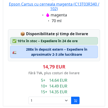
Epson Cartus cu cerneala magenta (C13T03R340 /
102)
Eigenschaft:
magenta
Eigenschaft:
70 ml
Lagerstatus:
📦
Disponibilitate și timp de livrare
✅
101x în stoc – Expediere în 24 de ore
288x în depozit extern – Expediere în
🚛
aproximativ 2-3 zile lucrătoare
14,79 EUR
Fără TVA, plus costuri de livrare
5+ 14.64 EUR
10+ 14.49 EUR
15+ 14.35 EUR