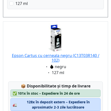
127 ml
Epson Cartus cu cerneala negru (C13T03R140 /
102)
Eigenschaft:
negru
Eigenschaft:
127 ml
Lagerstatus:
📦
Disponibilitate și timp de livrare
✅
101x în stoc – Expediere în 24 de ore
128x în depozit extern – Expediere în
🚛
aproximativ 2-3 zile lucrătoare