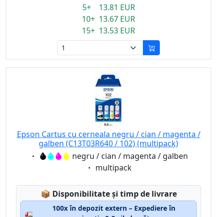
5+ 13.81 EUR
10+ 13.67 EUR
15+ 13.53 EUR
Epson Cartus cu cerneala negru / cian / magenta /
galben (C13T03R640 / 102) (multipack)
Eigenschaft:
negru / cian / magenta / galben
Eigenschaft:
multipack
Lagerstatus:
📦
Disponibilitate și timp de livrare
100x în depozit extern – Expediere în
🚛