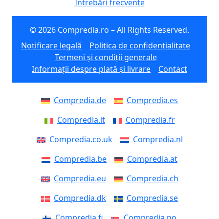
Întrebări frecvente
© 2026 Compredia.ro – All Rights Reserved.
Notificare legală
Politica de confidențialitate
Termeni și condiții generale
Informații despre plată și livrare
Contact
Compredia.de
Compredia.es
Compredia.it
Compredia.fr
Compredia.co.uk
Compredia.nl
Compredia.be
Compredia.at
Compredia.eu
Compredia.ch
Compredia.dk
Compredia.se
Compredia.fi
Compredia.no