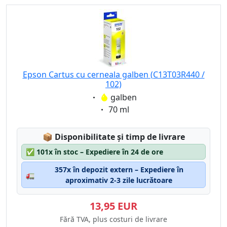
Epson Cartus cu cerneala galben (C13T03R440 /
102)
Eigenschaft:
galben
Eigenschaft:
70 ml
Lagerstatus:
📦
Disponibilitate și timp de livrare
✅
101x în stoc – Expediere în 24 de ore
357x în depozit extern – Expediere în
🚛
aproximativ 2-3 zile lucrătoare
13,95 EUR
Fără TVA, plus costuri de livrare