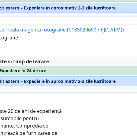
it extern – Expediere în aproximativ 2-3 zile lucrătoare
cerneala magenta fotografie (C13S020690 / PJIC7(LM))
tografie
:
ate și timp de livrare
 Expediere în 24 de ore
it extern – Expediere în aproximativ 2-3 zile lucrătoare
ste 20 de ani de experiență
nsumabile pentru
mante, Compredia se
ntrează pe furnizarea de