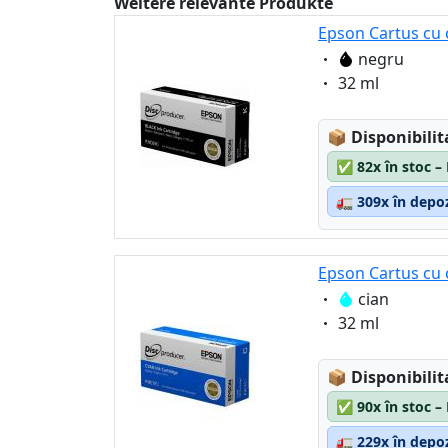
Weitere relevante Produkte
Epson Cartus cu 
Eigenschaft:
negru
Eigenschaft:
32 ml
Lagerstatus
📦
Disponibilit
✅
82x în stoc –
🚛
309x în depoz
Epson Cartus cu c
Eigenschaft:
cian
Eigenschaft:
32 ml
Lagerstatus
📦
Disponibilit
✅
90x în stoc –
🚛
229x în depoz