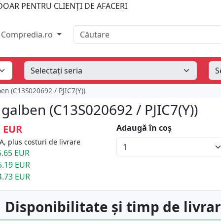
OAR PENTRU CLIENȚI DE AFACERI
Căutare
Compredia.ro
en (C13S020692 / PJIC7(Y))
 galben (C13S020692 / PJIC7(Y))
1 EUR
Adaugă în coș
A, plus costuri de livrare
.65 EUR
5.19 EUR
4.73 EUR
 Disponibilitate și timp de livra