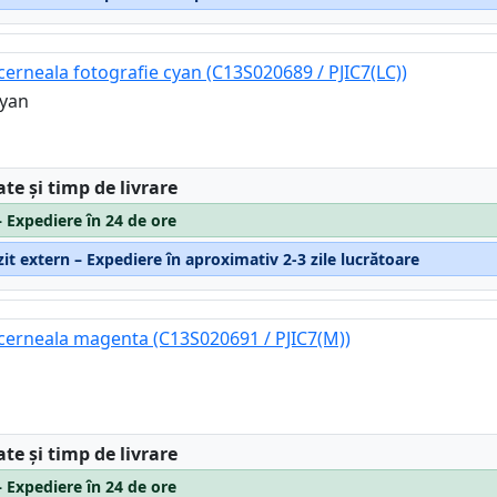
erneala fotografie cyan (C13S020689 / PJIC7(LC))
cyan
:
ate și timp de livrare
– Expediere în 24 de ore
it extern – Expediere în aproximativ 2-3 zile lucrătoare
cerneala magenta (C13S020691 / PJIC7(M))
:
ate și timp de livrare
– Expediere în 24 de ore