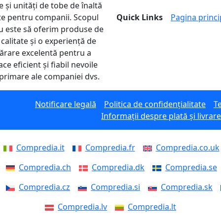
 și unități de tobe de înaltă
ate pentru companii. Scopul
Quick Links
Pagina princi
u este să oferim produse de
 calitate și o experiență de
rare excelentă pentru a
ace eficient și fiabil nevoile
primare ale companiei dvs.
Notificare legală
Politica de confidențialitate
Te
Informații despre plată și livrar
Compredia.it
Compredia.fr
Compredia.co.uk
Compredia.ch
Compredia.dk
Compredia.se
Compredia.cz
Compredia.si
Compredia.sk
Compredia.lv
Compredia.lt