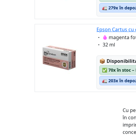
🚛
279x în depoz
Epson Cartus cu 
Eigenschaft:
magenta fo
Eigenschaft:
32 ml
Lagerstatus
📦
Disponibilit
✅
70x în stoc –
🚛
203x în depoz
Cu pe
în co
impri
conce