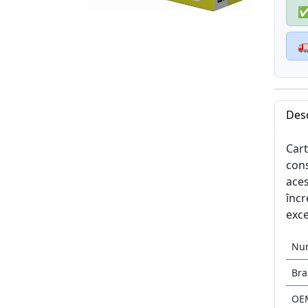

Des
Cart
cons
aces
încr
exce
Nu
Br
OE