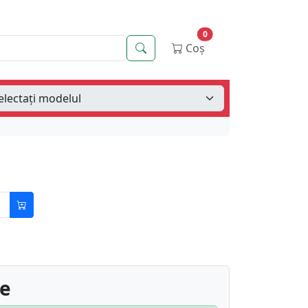
0
Căutare
Coș
re