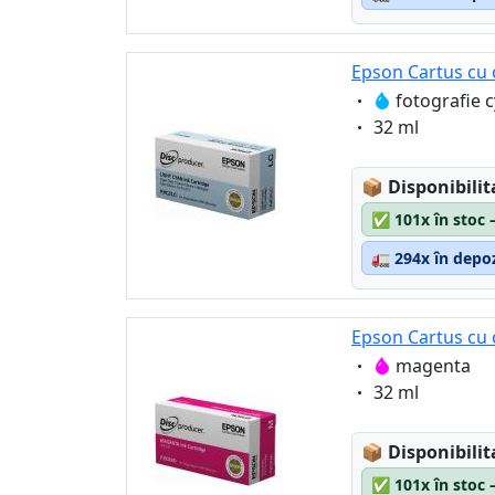
Epson Cartus cu c
Eigenschaft:
fotografie 
Eigenschaft:
32 ml
Lagerstatus
📦
Disponibilit
✅
101x în stoc 
🚛
294x în depoz
Epson Cartus cu 
Eigenschaft:
magenta
Eigenschaft:
32 ml
Lagerstatus
📦
Disponibilit
✅
101x în stoc 