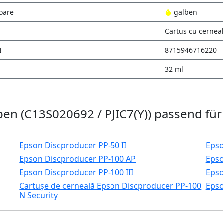
oare
galben
Cartus cu cernea
N
8715946716220
32 ml
ben (C13S020692 / PJIC7(Y)) passend für
Epson Discproducer PP-50 II
Epso
Epson Discproducer PP-100 AP
Epso
Epson Discproducer PP-100 III
Epso
Cartușe de cerneală Epson Discproducer PP-100
Epso
N Security