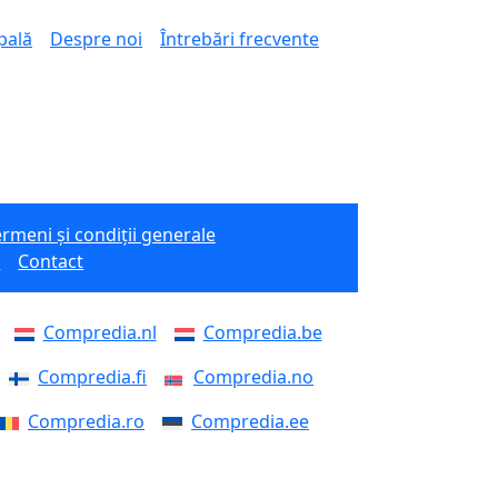
pală
Despre noi
Întrebări frecvente
rmeni și condiții generale
e
Contact
Compredia.nl
Compredia.be
Compredia.fi
Compredia.no
Compredia.ro
Compredia.ee