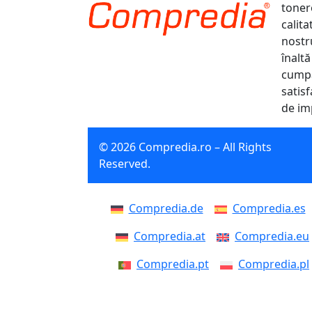
tonere
calit
nostr
înaltă
cumpă
satisf
de im
© 2026 Compredia.ro – All Rights
Reserved.
Compredia.de
Compredia.es
Compredia.at
Compredia.eu
Compredia.pt
Compredia.pl