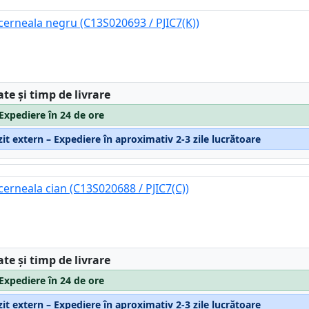
cerneala negru (C13S020693 / PJIC7(K))
:
ate și timp de livrare
 Expediere în 24 de ore
it extern – Expediere în aproximativ 2-3 zile lucrătoare
erneala cian (C13S020688 / PJIC7(C))
:
ate și timp de livrare
 Expediere în 24 de ore
it extern – Expediere în aproximativ 2-3 zile lucrătoare