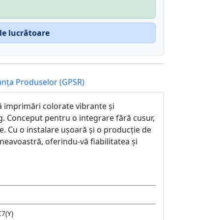
ile lucrătoare
anța Produselor (GPSR)
 imprimări colorate vibrante și
. Conceput pentru o integrare fără cusur,
e. Cu o instalare ușoară și o producție de
eavoastră, oferindu-vă fiabilitatea și
7(Y)