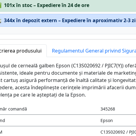
✅
101x în stoc – Expediere în 24 de ore

344x în depozit extern – Expediere în aproximativ 2-3 z
crierea produsului
Regulamentul General privind Sigur
ușul de cerneală galben Epson (C13S020692 / PJIC7(Y)) oferă
istente, ideale pentru documente și materiale de marketing
t cartuș asigură performanță de înaltă calitate și longevitat
edere, acesta îndeplinește cerințele imprimării afacerii dumn
lența pe care le așteptați de la Epson.
măr comandă
345268
and
Epson
M
C13S020692 / PJIC