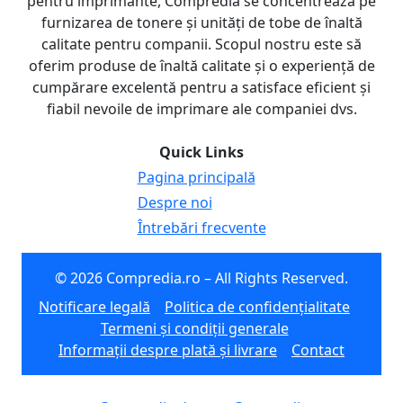
pentru imprimante, Compredia se concentrează pe
furnizarea de tonere și unități de tobe de înaltă
calitate pentru companii. Scopul nostru este să
oferim produse de înaltă calitate și o experiență de
cumpărare excelentă pentru a satisface eficient și
fiabil nevoile de imprimare ale companiei dvs.
Quick Links
Pagina principală
Despre noi
Întrebări frecvente
© 2026 Compredia.ro – All Rights Reserved.
Notificare legală
Politica de confidențialitate
Termeni și condiții generale
Informații despre plată și livrare
Contact