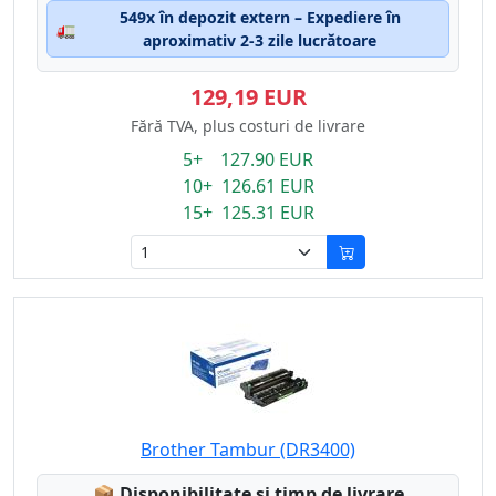
549x în depozit extern – Expediere în
🚛
aproximativ 2-3 zile lucrătoare
129,19 EUR
Fără TVA, plus costuri de livrare
5+ 127.90 EUR
10+ 126.61 EUR
15+ 125.31 EUR
Brother Tambur (DR3400)
Lagerstatus:
📦
Disponibilitate și timp de livrare