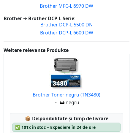
Brother MFC-L 6970 DW
Brother
➔
Brother DCP-L Serie
:
Brother DCP-L 5500 DN
Brother DCP-L 6600 DW
Weitere relevante Produkte
Brother Toner negru (TN3480)
Eigenschaft:
negru
Lagerstatus:
📦
Disponibilitate și timp de livrare
✅
101x în stoc – Expediere în 24 de ore