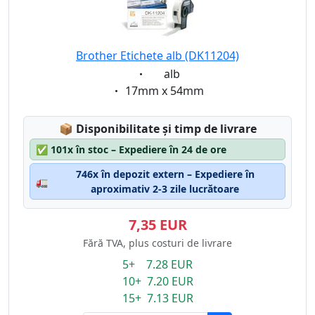
Brother Etichete alb (DK11204)
Eigenschaft:
alb
Eigenschaft:
17mm x 54mm
Lagerstatus:
📦
Disponibilitate și timp de livrare
✅
101x în stoc – Expediere în 24 de ore
746x în depozit extern – Expediere în
🚛
aproximativ 2-3 zile lucrătoare
7,35 EUR
Fără TVA, plus costuri de livrare
5+ 7.28 EUR
10+ 7.20 EUR
15+ 7.13 EUR