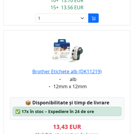
10+ 13.70 EUR
15+ 13.56 EUR
Brother Etichete alb (DK11219)
Eigenschaft:
alb
Eigenschaft:
12mm x 12mm
Lagerstatus:
📦
Disponibilitate și timp de livrare
✅
17x în stoc – Expediere în 24 de ore
13,43 EUR