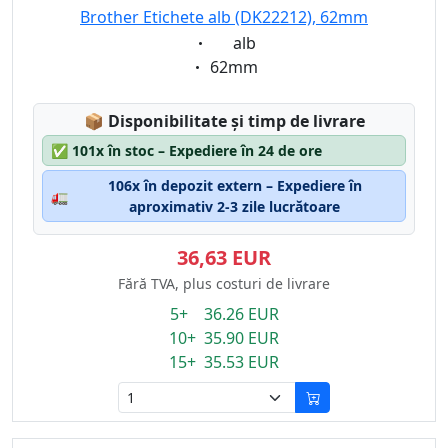
Brother Etichete alb (DK22212), 62mm
Eigenschaft:
alb
Eigenschaft:
62mm
Lagerstatus:
📦
Disponibilitate și timp de livrare
✅
101x în stoc – Expediere în 24 de ore
106x în depozit extern – Expediere în
🚛
aproximativ 2-3 zile lucrătoare
36,63 EUR
Fără TVA, plus costuri de livrare
5+ 36.26 EUR
10+ 35.90 EUR
15+ 35.53 EUR