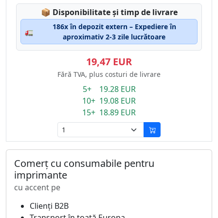
Lagerstatus:
📦
Disponibilitate și timp de livrare
186x în depozit extern – Expediere în
🚛
aproximativ 2-3 zile lucrătoare
19,47 EUR
Fără TVA, plus costuri de livrare
5+ 19.28 EUR
10+ 19.08 EUR
15+ 18.89 EUR
Comerț cu consumabile pentru
imprimante
cu accent pe
Clienți B2B
Transport în toată Europa