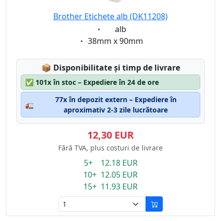
Brother Etichete alb (DK11208)
Eigenschaft:
alb
Eigenschaft:
38mm x 90mm
Lagerstatus:
📦
Disponibilitate și timp de livrare
✅
101x în stoc – Expediere în 24 de ore
77x în depozit extern – Expediere în
🚛
aproximativ 2-3 zile lucrătoare
12,30 EUR
Fără TVA, plus costuri de livrare
5+ 12.18 EUR
10+ 12.05 EUR
15+ 11.93 EUR