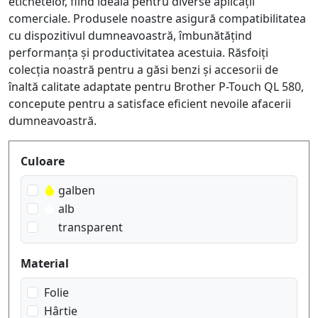
etichetelor, fiind ideală pentru diverse aplicații
comerciale. Produsele noastre asigură compatibilitatea
cu dispozitivul dumneavoastră, îmbunătățind
performanța și productivitatea acestuia. Răsfoiți
colecția noastră pentru a găsi benzi și accesorii de
înaltă calitate adaptate pentru Brother P-Touch QL 580,
concepute pentru a satisface eficient nevoile afacerii
dumneavoastră.
Produktfilter
Culoare
galben
alb
transparent
Material
Folie
Hârtie