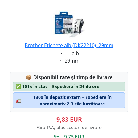
Brother Etichete alb (DK22210), 29mm
Eigenschaft:
alb
Eigenschaft:
29mm
Lagerstatus:
📦
Disponibilitate și timp de livrare
✅
101x în stoc – Expediere în 24 de ore
130x în depozit extern – Expediere în
🚛
aproximativ 2-3 zile lucrătoare
9,83 EUR
Fără TVA, plus costuri de livrare
5+ 9.73 EUR