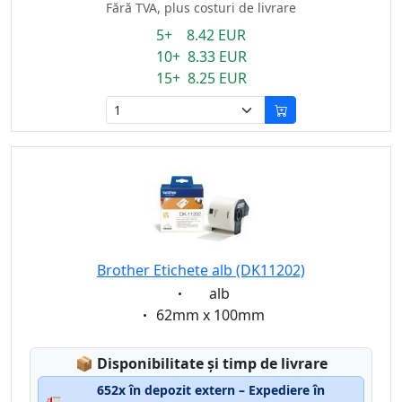
Fără TVA, plus costuri de livrare
5+ 8.42 EUR
10+ 8.33 EUR
15+ 8.25 EUR
Brother Etichete alb (DK11202)
Eigenschaft:
alb
Eigenschaft:
62mm x 100mm
Lagerstatus:
📦
Disponibilitate și timp de livrare
652x în depozit extern – Expediere în
🚛