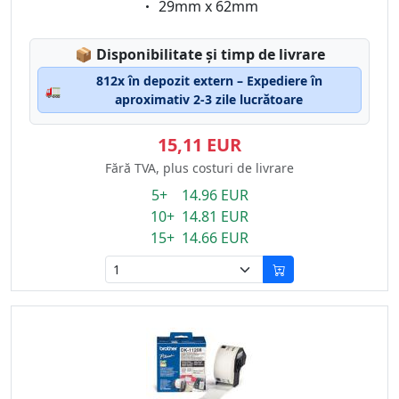
Eigenschaft:
29mm x 62mm
Lagerstatus:
📦
Disponibilitate și timp de livrare
812x în depozit extern – Expediere în
🚛
aproximativ 2-3 zile lucrătoare
15,11 EUR
Fără TVA, plus costuri de livrare
5+ 14.96 EUR
10+ 14.81 EUR
15+ 14.66 EUR