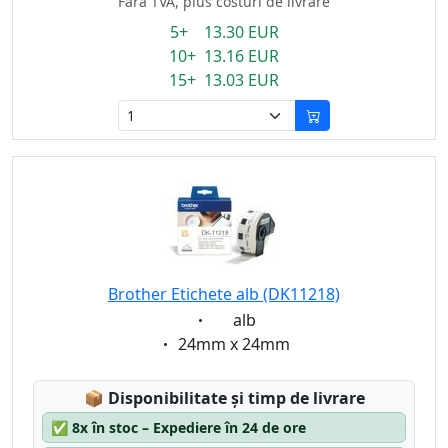
Fără TVA, plus costuri de livrare
5+ 13.30 EUR
10+ 13.16 EUR
15+ 13.03 EUR
Brother Etichete alb (DK11218)
Eigenschaft:
alb
Eigenschaft:
24mm x 24mm
Lagerstatus:
📦
Disponibilitate și timp de livrare
✅
8x în stoc – Expediere în 24 de ore