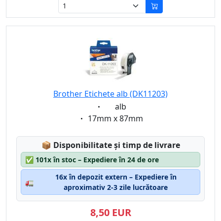
Brother Etichete alb (DK11203)
Eigenschaft:
alb
Eigenschaft:
17mm x 87mm
Lagerstatus:
📦
Disponibilitate și timp de livrare
✅
101x în stoc – Expediere în 24 de ore
16x în depozit extern – Expediere în
🚛
aproximativ 2-3 zile lucrătoare
8,50 EUR