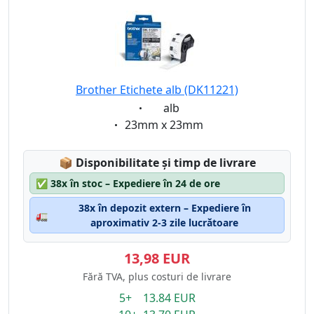
Brother Etichete alb (DK11221)
Eigenschaft:
alb
Eigenschaft:
23mm x 23mm
Lagerstatus:
📦
Disponibilitate și timp de livrare
✅
38x în stoc – Expediere în 24 de ore
38x în depozit extern – Expediere în
🚛
aproximativ 2-3 zile lucrătoare
13,98 EUR
Fără TVA, plus costuri de livrare
5+ 13.84 EUR