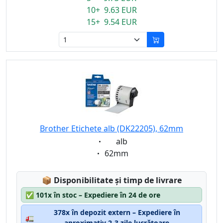
10+ 9.63 EUR
15+ 9.54 EUR
Brother Etichete alb (DK22205), 62mm
Eigenschaft:
alb
Eigenschaft:
62mm
Lagerstatus:
📦
Disponibilitate și timp de livrare
✅
101x în stoc – Expediere în 24 de ore
378x în depozit extern – Expediere în
🚛
aproximativ 2-3 zile lucrătoare