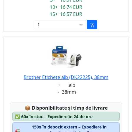
5+ 16.91 EUR
10+ 16.74 EUR
15+ 16.57 EUR
Brother Etichete alb (DK22225), 38mm
Eigenschaft:
alb
Eigenschaft:
38mm
Lagerstatus:
📦
Disponibilitate și timp de livrare
✅
60x în stoc – Expediere în 24 de ore
150x în depozit extern – Expediere în
🚛