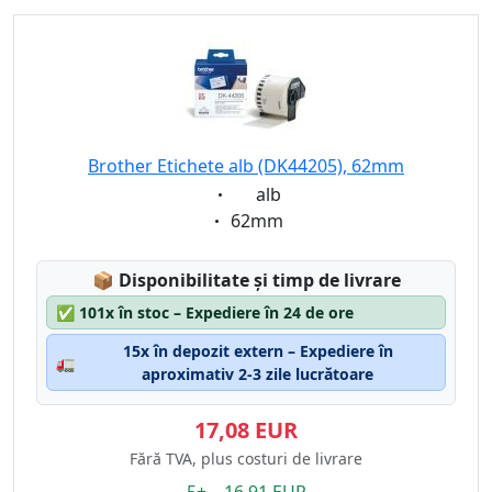
Brother Etichete alb (DK44205), 62mm
Eigenschaft:
alb
Eigenschaft:
62mm
Lagerstatus:
📦
Disponibilitate și timp de livrare
✅
101x în stoc – Expediere în 24 de ore
15x în depozit extern – Expediere în
🚛
aproximativ 2-3 zile lucrătoare
17,08 EUR
Fără TVA, plus costuri de livrare