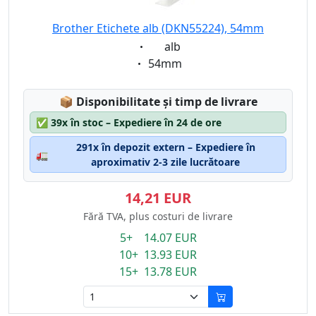
Brother Etichete alb (DKN55224), 54mm
Eigenschaft:
alb
Eigenschaft:
54mm
Lagerstatus:
📦
Disponibilitate și timp de livrare
✅
39x în stoc – Expediere în 24 de ore
291x în depozit extern – Expediere în
🚛
aproximativ 2-3 zile lucrătoare
14,21 EUR
Fără TVA, plus costuri de livrare
5+ 14.07 EUR
10+ 13.93 EUR
15+ 13.78 EUR