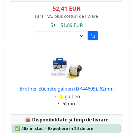
52,41 EUR
Fără TVA, plus costuri de livrare
5+ 51.89 EUR
Brother Etichete galben (DK44605), 62mm
Eigenschaft:
galben
Eigenschaft:
62mm
Lagerstatus:
📦
Disponibilitate și timp de livrare
✅
46x în stoc – Expediere în 24 de ore