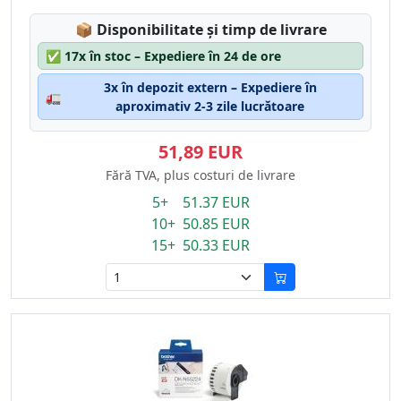
Lagerstatus:
📦
Disponibilitate și timp de livrare
✅
17x în stoc – Expediere în 24 de ore
3x în depozit extern – Expediere în
🚛
aproximativ 2-3 zile lucrătoare
51,89 EUR
Fără TVA, plus costuri de livrare
5+ 51.37 EUR
10+ 50.85 EUR
15+ 50.33 EUR