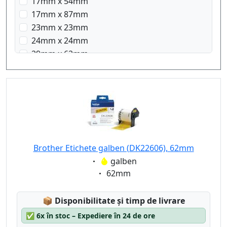
17mm x 54mm
17mm x 87mm
23mm x 23mm
24mm x 24mm
29mm x 62mm
29mm x 90mm
38mm x 90mm
58mm x 58mm
62mm x 100mm
Brother Etichete galben (DK22606), 62mm
Eigenschaft:
galben
Eigenschaft:
62mm
Lagerstatus:
📦
Disponibilitate și timp de livrare
✅
6x în stoc – Expediere în 24 de ore