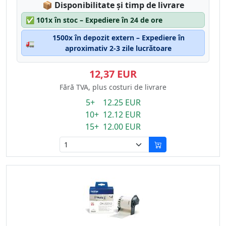
Lagerstatus:
📦
Disponibilitate și timp de livrare
✅
101x în stoc – Expediere în 24 de ore
1500x în depozit extern – Expediere în
🚛
aproximativ 2-3 zile lucrătoare
12,37 EUR
Fără TVA, plus costuri de livrare
5+ 12.25 EUR
10+ 12.12 EUR
15+ 12.00 EUR