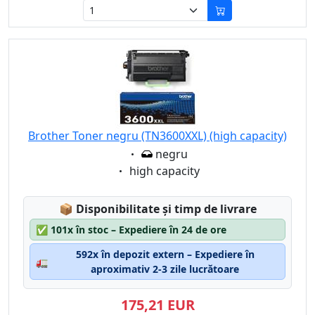
Brother Toner negru (TN3600XXL) (high capacity)
Eigenschaft:
negru
Eigenschaft:
high capacity
Lagerstatus:
📦
Disponibilitate și timp de livrare
✅
101x în stoc – Expediere în 24 de ore
592x în depozit extern – Expediere în
🚛
aproximativ 2-3 zile lucrătoare
175,21 EUR