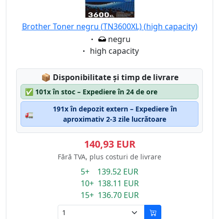
Brother Toner negru (TN3600XL) (high capacity)
Eigenschaft:
negru
Eigenschaft:
high capacity
Lagerstatus:
📦
Disponibilitate și timp de livrare
✅
101x în stoc – Expediere în 24 de ore
191x în depozit extern – Expediere în
🚛
aproximativ 2-3 zile lucrătoare
140,93 EUR
Fără TVA, plus costuri de livrare
5+ 139.52 EUR
10+ 138.11 EUR
15+ 136.70 EUR