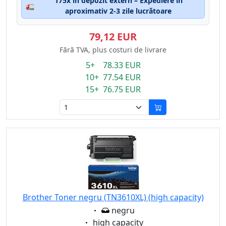
175x în depozit extern – Expediere în
🚛
aproximativ 2-3 zile lucrătoare
79,12 EUR
Fără TVA, plus costuri de livrare
5+ 78.33 EUR
10+ 77.54 EUR
15+ 76.75 EUR
Brother Toner negru (TN3610XL) (high capacity)
Eigenschaft:
negru
Eigenschaft:
high capacity