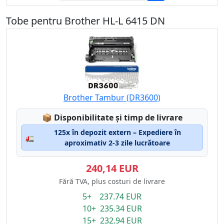
Tobe pentru Brother HL-L 6415 DN
Brother Tambur (DR3600)
Lagerstatus:
📦
Disponibilitate și timp de livrare
125x în depozit extern – Expediere în
🚛
aproximativ 2-3 zile lucrătoare
240,14 EUR
Fără TVA, plus costuri de livrare
5+ 237.74 EUR
10+ 235.34 EUR
15+ 232.94 EUR