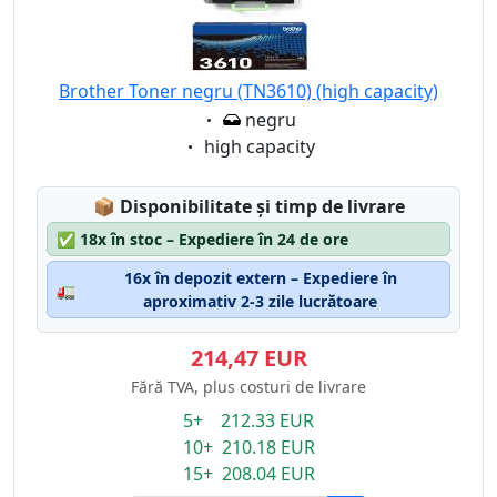
Brother Toner negru (TN3610) (high capacity)
Eigenschaft:
negru
Eigenschaft:
high capacity
Lagerstatus:
📦
Disponibilitate și timp de livrare
✅
18x în stoc – Expediere în 24 de ore
16x în depozit extern – Expediere în
🚛
aproximativ 2-3 zile lucrătoare
214,47 EUR
Fără TVA, plus costuri de livrare
5+ 212.33 EUR
10+ 210.18 EUR
15+ 208.04 EUR