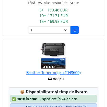
Fără TVA, plus costuri de livrare
5+ 173.46 EUR
10+ 171.71 EUR
15+ 169.95 EUR
Brother Toner negru (TN3600)
Eigenschaft:
negru
Lagerstatus:
📦
Disponibilitate și timp de livrare
✅
101x în stoc – Expediere în 24 de ore